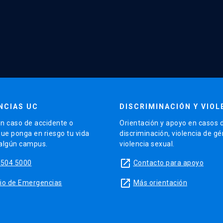
NCIAS UC
DISCRIMINACIÓN Y VIOL
n caso de accidente o
Orientación y apoyo en casos 
que ponga en riesgo tu vida
discriminación, violencia de g
 algún campus.
violencia sexual.
launch
5504 5000
Contacto para apoyo
launch
sitio de Emergencias
Más orientación