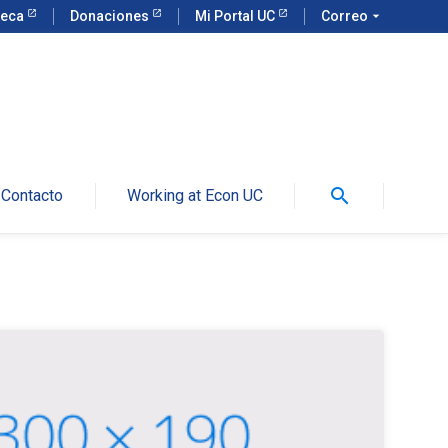
teca
Donaciones
Mi Portal UC
Correo
arrow_drop_down
search
Contacto
Working at Econ UC