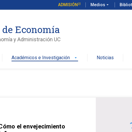
ADMISIÓN
Medios
arrow_drop_down
Biblio
o de Economía
nomía y Administración UC
Académicos e Investigación
Noticias
arrow_drop_down
 Cómo el envejecimiento