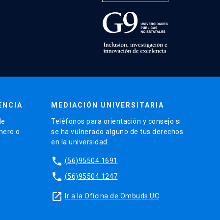
ENCIA
MEDIACIÓN UNIVERSITARIA
de
Teléfonos para orientación y consejo si
énero o
se ha vulnerado alguno de tus derechos
en la universidad.
phone
(56)95504 1691
phone
(56)95504 1247
launch
Ir a la Oficina de Ombuds UC