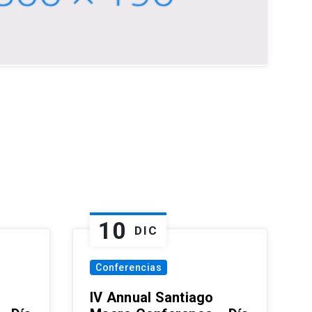
10
DIC
Conferencias
IV Annual Santiago