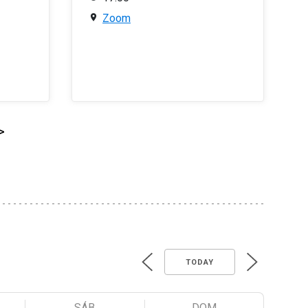
Zoom
>
TODAY
SÁB
DOM