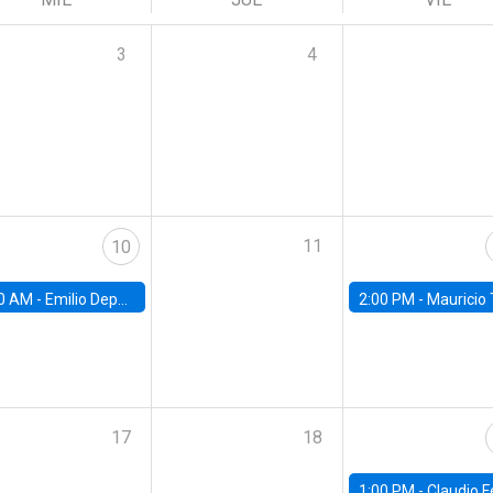
3
4
11
10
0 AM -
Emilio Depetris-Chauvín, Universidad Católica
2:00 PM -
Mauricio Tejada,
17
18
1:00 PM -
Claudio Ferraz, British Col