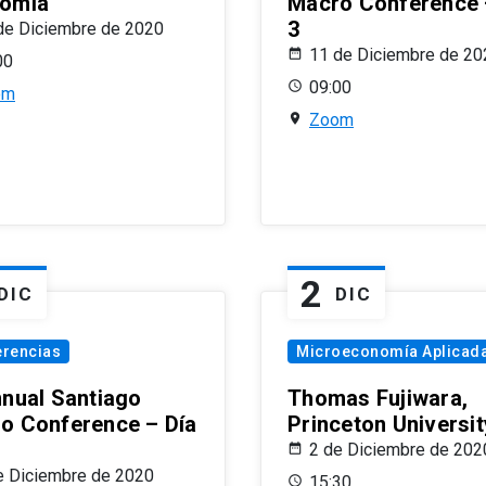
omía
Macro Conference 
3
de Diciembre de 2020
11 de Diciembre de 20
00
09:00
om
Zoom
2
DIC
DIC
erencias
Microeconomía Aplicad
nnual Santiago
Thomas Fujiwara,
o Conference – Día
Princeton Universit
2 de Diciembre de 202
e Diciembre de 2020
15:30