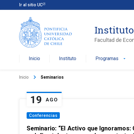
Ir al sitio UC
Institut
Facultad de Eco
Inicio
Instituto
Programas
arrow_drop_down
keyboard_arrow_right
Inicio
Seminarios
19
AGO
Conferencias
Seminario: “El Activo que Ignoramos: