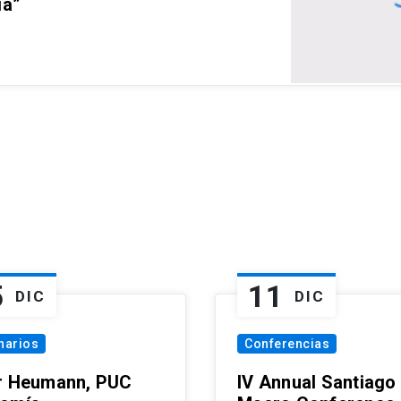
ia”
5
11
DIC
DIC
narios
Conferencias
r Heumann, PUC
IV Annual Santiago