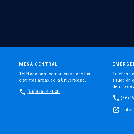
MESA CENTRAL
EMERGE
Teléfono para comunicarse con las
Teléfono e
distintas áreas de la Universidad.
situación 
dentro de
phone
(56)95504 4000
phone
(56)9
launch
Ir al 