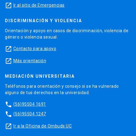
launch
Ir al sitio de Emergencias
DISCRIMINACIÓN Y VIOLENCIA
Orientación y apoyo en casos de discriminación, violencia de
género o violencia sexual.
launch
Contacto para apoyo
launch
Más orientación
MEDIACIÓN UNIVERSITARIA
Teléfonos para orientación y consejo si se ha vulnerado
alguno de tus derechos en la universidad.
phone
(56)95504 1691
phone
(56)95504 1247
launch
Ir a la Oficina de Ombuds UC