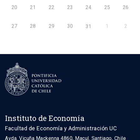
20
21
22
23
24
25
26
27
28
29
30
1
2
31
Instituto de Economía
Facultad de Economía y Administración UC
Avda. Vicuña Mackenna 4860, Macul. Santiago, Chile