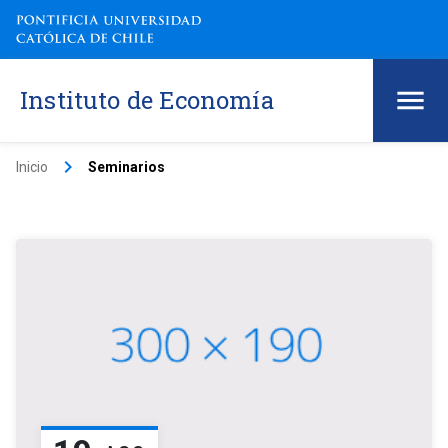
Instituto de Economía
keyboard_arrow_right
Inicio
Seminarios