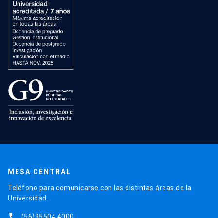
MESA CENTRAL
Teléfono para comunicarse con las distintas áreas de la
Universidad.
phone
(56)95504 4000