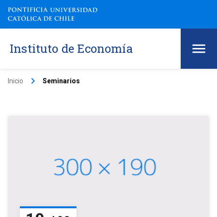
Instituto de Economía
keyboard_arrow_right
Inicio
Seminarios