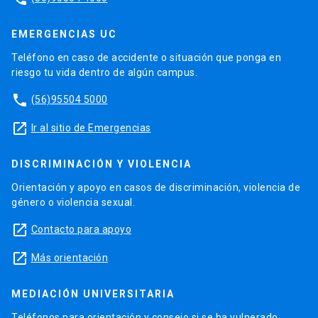
EMERGENCIAS UC
Teléfono en caso de accidente o situación que ponga en
riesgo tu vida dentro de algún campus.
phone
(56)95504 5000
launch
Ir al sitio de Emergencias
DISCRIMINACIÓN Y VIOLENCIA
Orientación y apoyo en casos de discriminación, violencia de
género o violencia sexual.
launch
Contacto para apoyo
launch
Más orientación
MEDIACIÓN UNIVERSITARIA
Teléfonos para orientación y consejo si se ha vulnerado