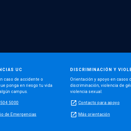
NCIAS UC
DISCRIMINACIÓN Y VIOL
n caso de accidente o
Orientación y apoyo en casos 
que ponga en riesgo tu vida
discriminación, violencia de g
 algún campus.
violencia sexual.
launch
5504 5000
Contacto para apoyo
launch
sitio de Emergencias
Más orientación