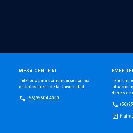
MESA CENTRAL
EMERGE
Teléfono para comunicarse con las
Teléfono e
distintas áreas de la Universidad.
situación 
dentro de
phone
(56)95504 4000
phone
(56)9
launch
Ir al 