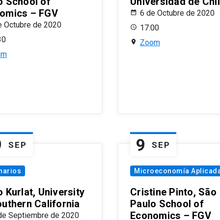
o School of
Universidad de Chi
omics – FGV
6 de Octubre de 2020
e Octubre de 2020
17:00
30
Zoom
om
9
9
SEP
SEP
narios
Microeconomía Aplicad
 Kurlat, University
Cristine Pinto, São
outhern California
Paulo School of
Economics – FGV
de Septiembre de 2020