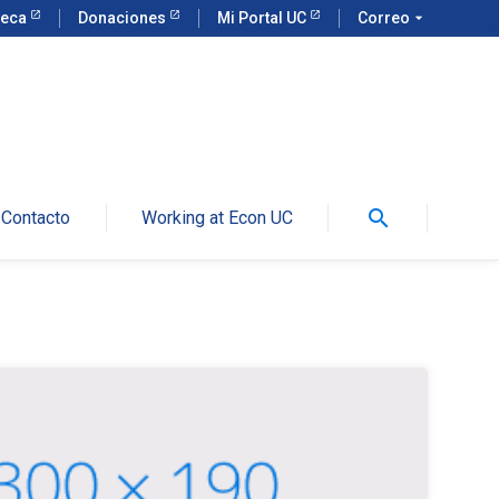
teca
Donaciones
Mi Portal UC
Correo
arrow_drop_down
search
Contacto
Working at Econ UC