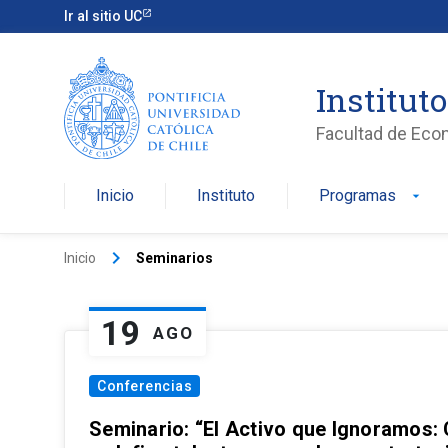
Ir al sitio UC
Institut
Facultad de Eco
Inicio
Instituto
Programas
arrow_drop_down
keyboard_arrow_right
Inicio
Seminarios
19
AGO
Conferencias
Seminario: “El Activo que Ignoramos: