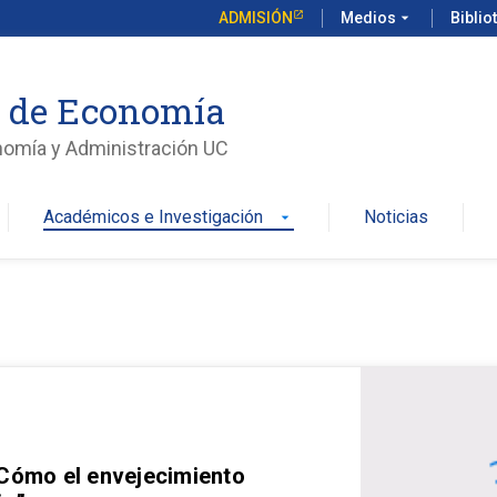
ADMISIÓN
Medios
arrow_drop_down
Biblio
o de Economía
nomía y Administración UC
Académicos e Investigación
Noticias
arrow_drop_down
 Cómo el envejecimiento