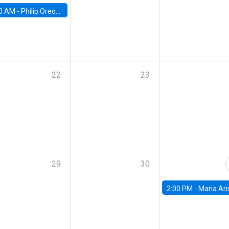
0 AM -
Philip Oreopolous, University of Toronto
22
23
29
30
2:00 PM -
Maria Aristizabal-Ramirez, FED