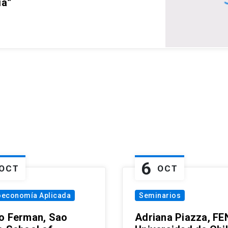
ia”
6
OCT
OCT
oeconomía Aplicada
Seminarios
o Ferman, Sao
Adriana Piazza, FE