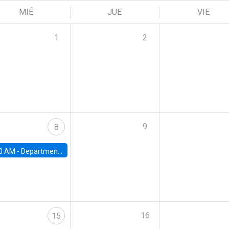
MIÉ
JUE
VIE
1
2
9
8
0 AM -
Department Seminar: James Robinson
16
15