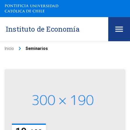
Instituto de Economía
keyboard_arrow_right
Inicio
Seminarios