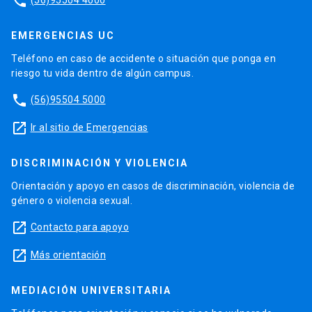
phone
EMERGENCIAS UC
Teléfono en caso de accidente o situación que ponga en
riesgo tu vida dentro de algún campus.
phone
(56)95504 5000
launch
Ir al sitio de Emergencias
DISCRIMINACIÓN Y VIOLENCIA
Orientación y apoyo en casos de discriminación, violencia de
género o violencia sexual.
launch
Contacto para apoyo
launch
Más orientación
MEDIACIÓN UNIVERSITARIA