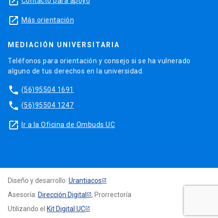
launch
Contacto para apoyo
launch
Más orientación
MEDIACIÓN UNIVERSITARIA
Teléfonos para orientación y consejo si se ha vulnerado
alguno de tus derechos en la universidad.
phone
(56)95504 1691
phone
(56)95504 1247
launch
Ir a la Oficina de Ombuds UC
Diseño y desarrollo:
Urantiacos
Asesoría:
Dirección Digital
, Prorrectoría
Utilizando el
Kit Digital UC