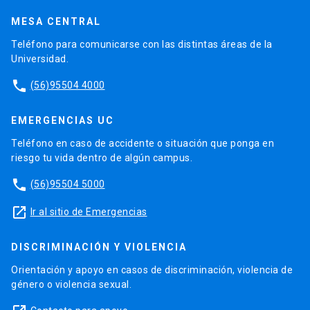
MESA CENTRAL
Teléfono para comunicarse con las distintas áreas de la
Universidad.
phone
(56)95504 4000
EMERGENCIAS UC
Teléfono en caso de accidente o situación que ponga en
riesgo tu vida dentro de algún campus.
phone
(56)95504 5000
launch
Ir al sitio de Emergencias
DISCRIMINACIÓN Y VIOLENCIA
Orientación y apoyo en casos de discriminación, violencia de
género o violencia sexual.