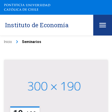
Instituto de Economía
keyboard_arrow_right
Inicio
Seminarios