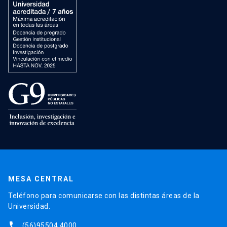
MESA CENTRAL
Teléfono para comunicarse con las distintas áreas de la
Universidad.
phone
(56)95504 4000