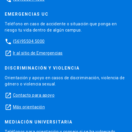
EMERGENCIAS UC
Teléfono en caso de accidente o situación que ponga en
riesgo tu vida dentro de algún campus.
phone
(56)95504 5000
launch
Ir al sitio de Emergencias
DISCRIMINACIÓN Y VIOLENCIA
Orientación y apoyo en casos de discriminación, violencia de
género o violencia sexual.
launch
Contacto para apoyo
launch
Más orientación
MEDIACIÓN UNIVERSITARIA
Teléfonos para orientación y consejo si se ha vulnerado