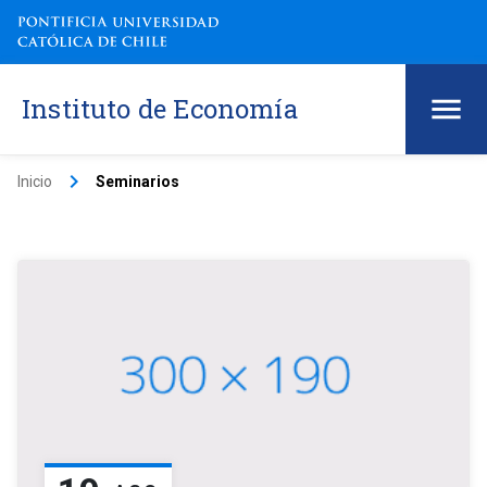
Instituto de Economía
keyboard_arrow_right
Inicio
Seminarios