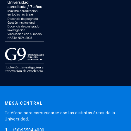
MESA CENTRAL
Teléfono para comunicarse con las distintas áreas de la
Universidad.
phone
(56)95504 4000