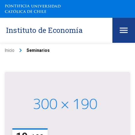
Instituto de Economía
keyboard_arrow_right
Inicio
Seminarios