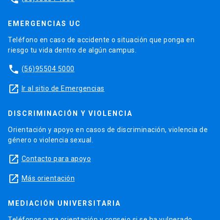
EMERGENCIAS UC
Teléfono en caso de accidente o situación que ponga en
riesgo tu vida dentro de algún campus.
phone
(56)95504 5000
launch
Ir al sitio de Emergencias
DISCRIMINACIÓN Y VIOLENCIA
Orientación y apoyo en casos de discriminación, violencia de
género o violencia sexual.
launch
Contacto para apoyo
launch
Más orientación
MEDIACIÓN UNIVERSITARIA
Teléfonos para orientación y consejo si se ha vulnerado