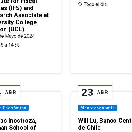
tute for Fiscal
Todo el dia.
ies (IFS) and
arch Associate at
ersity College
on (UCL)
de Mayo de 2024
35 a 14:35
4
23
ABR
ABR
ía Económica
Macroeconomía
las Inostroza,
Will Lu, Banco Cent
an School of
de Chile