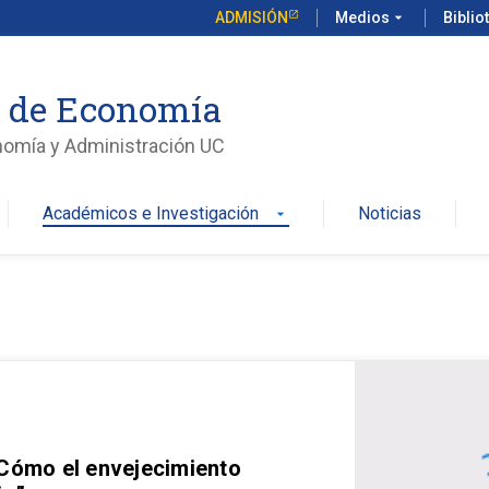
ADMISIÓN
Medios
arrow_drop_down
Biblio
o de Economía
nomía y Administración UC
Académicos e Investigación
Noticias
arrow_drop_down
 Cómo el envejecimiento