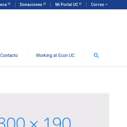
teca
Donaciones
Mi Portal UC
Correo
arrow_drop_down
search
Contacto
Working at Econ UC