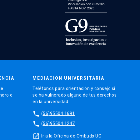
ENCIA
MEDIACIÓN UNIVERSITARIA
de
Teléfonos para orientación y consejo si
énero o
se ha vulnerado alguno de tus derechos
en la universidad.
phone
(56)95504 1691
phone
(56)95504 1247
launch
Ir a la Oficina de Ombuds UC