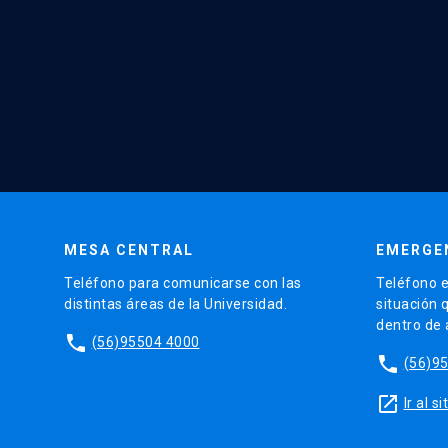
MESA CENTRAL
EMERGE
Teléfono para comunicarse con las
Teléfono e
distintas áreas de la Universidad.
situación 
dentro de
phone
(56)95504 4000
phone
(56)9
launch
Ir al 