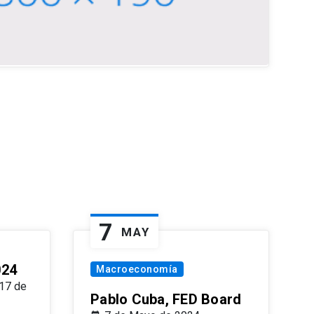
7
MAY
024
Macroeconomía
17 de
Pablo Cuba, FED Board