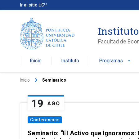
Ir al sitio UC
Institut
Facultad de Eco
Inicio
Instituto
Programas
arrow_drop_down
keyboard_arrow_right
Inicio
Seminarios
19
AGO
Conferencias
Seminario: “El Activo que Ignoramos: