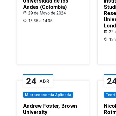
Universidad de los
Insti
Andes (Colombia)
Stud
Rese
29 de Mayo de 2024
Univ
13:35 a 14:35
Lond
22 
13:
24
2
ABR
Microeconomía Aplicada
Teor
Andrew Foster, Brown
Nico
University
Rotm