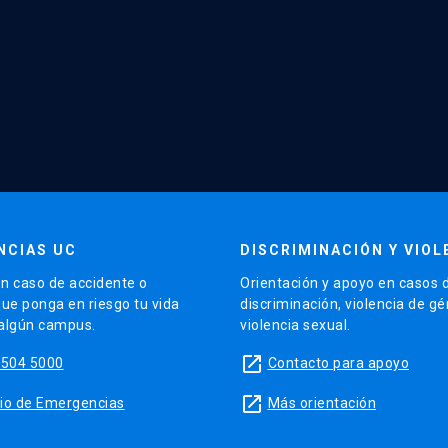
NCIAS UC
DISCRIMINACIÓN Y VIOL
n caso de accidente o
Orientación y apoyo en casos 
que ponga en riesgo tu vida
discriminación, violencia de g
 algún campus.
violencia sexual.
launch
5504 5000
Contacto para apoyo
launch
sitio de Emergencias
Más orientación