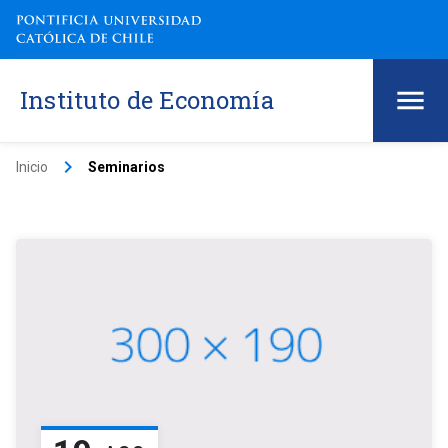
Instituto de Economía
keyboard_arrow_right
Inicio
Seminarios