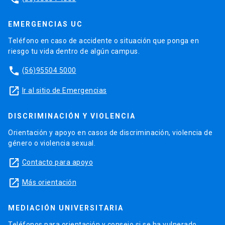
EMERGENCIAS UC
Teléfono en caso de accidente o situación que ponga en
riesgo tu vida dentro de algún campus.
phone
(56)95504 5000
launch
Ir al sitio de Emergencias
DISCRIMINACIÓN Y VIOLENCIA
Orientación y apoyo en casos de discriminación, violencia de
género o violencia sexual.
launch
Contacto para apoyo
launch
Más orientación
MEDIACIÓN UNIVERSITARIA
Teléfonos para orientación y consejo si se ha vulnerado