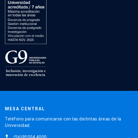
MESA CENTRAL
Teléfono para comunicarse con las distintas áreas de la
Universidad.
phone
(56)95504 4000