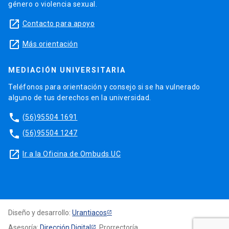
género o violencia sexual.
launch
Contacto para apoyo
launch
Más orientación
MEDIACIÓN UNIVERSITARIA
Teléfonos para orientación y consejo si se ha vulnerado
alguno de tus derechos en la universidad.
phone
(56)95504 1691
phone
(56)95504 1247
launch
Ir a la Oficina de Ombuds UC
Diseño y desarrollo:
Urantiacos
Asesoría:
Dirección Digital
, Prorrectoría