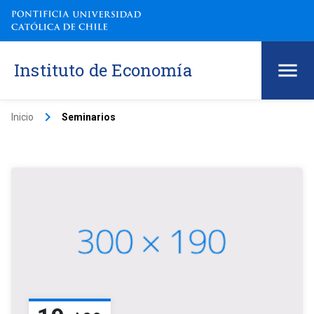
Instituto de Economía
keyboard_arrow_right
Inicio
Seminarios