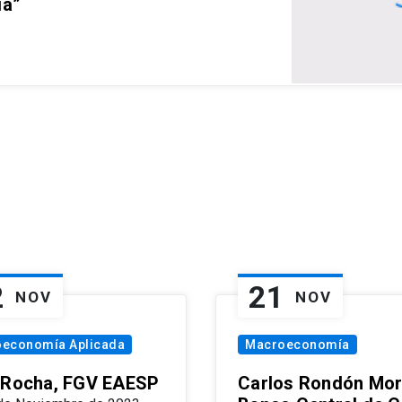
ia”
2
21
NOV
NOV
oeconomía Aplicada
Macroeconomía
 Rocha, FGV EAESP
Carlos Rondón Mor