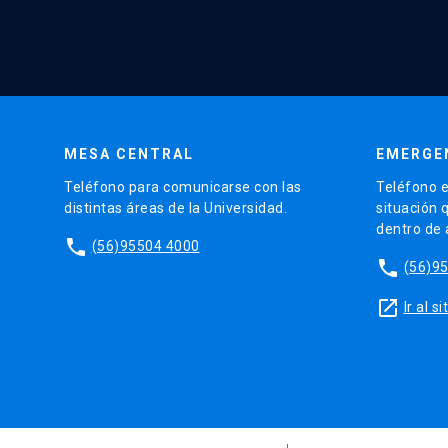
MESA CENTRAL
EMERGE
Teléfono para comunicarse con las
Teléfono e
distintas áreas de la Universidad.
situación 
dentro de
phone
(56)95504 4000
phone
(56)9
launch
Ir al 