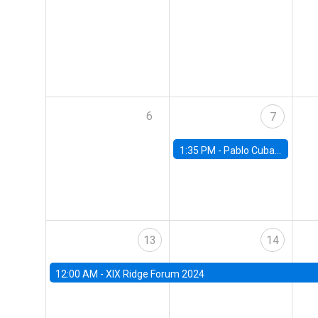
6
7
1:35 PM -
Pablo Cuba, FED Board
13
14
12:00 AM -
XIX Ridge Forum 2024