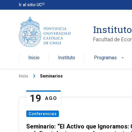
Ir al sitio UC
Institut
Facultad de Eco
Inicio
Instituto
Programas
arrow_drop_down
keyboard_arrow_right
Inicio
Seminarios
19
AGO
Conferencias
Seminario: “El Activo que Ignoramos: