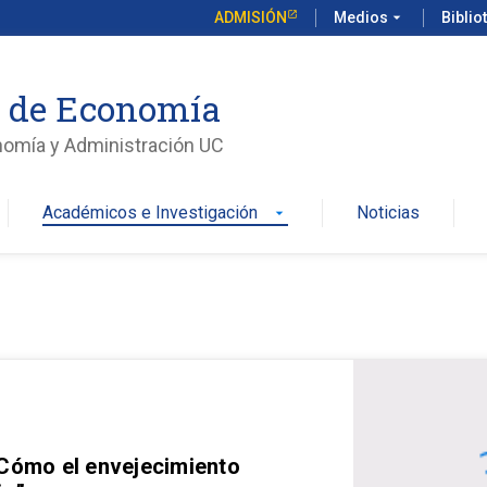
ADMISIÓN
Medios
arrow_drop_down
Biblio
o de Economía
nomía y Administración UC
Académicos e Investigación
Noticias
arrow_drop_down
 Cómo el envejecimiento