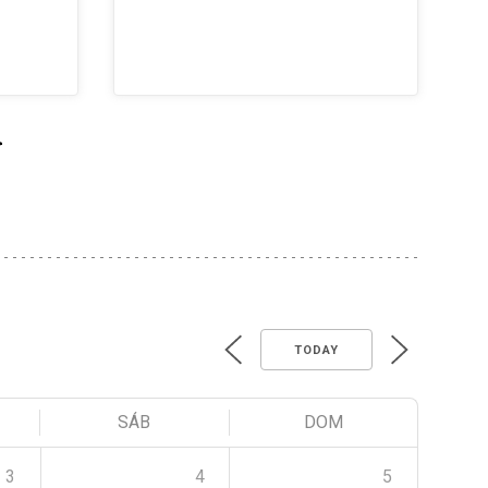
>
TODAY
SÁB
DOM
3
4
5