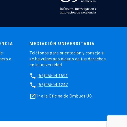
ENCIA
MEDIACIÓN UNIVERSITARIA
de
Teléfonos para orientación y consejo si
énero o
se ha vulnerado alguno de tus derechos
en la universidad.
phone
(56)95504 1691
phone
(56)95504 1247
launch
Ir a la Oficina de Ombuds UC