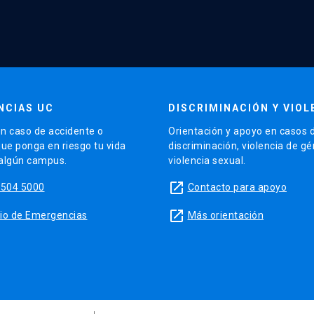
NCIAS UC
DISCRIMINACIÓN Y VIOL
n caso de accidente o
Orientación y apoyo en casos 
que ponga en riesgo tu vida
discriminación, violencia de g
 algún campus.
violencia sexual.
launch
5504 5000
Contacto para apoyo
launch
sitio de Emergencias
Más orientación