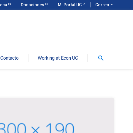
teca
Donaciones
Mi Portal UC
Correo
arrow_drop_down
search
Contacto
Working at Econ UC