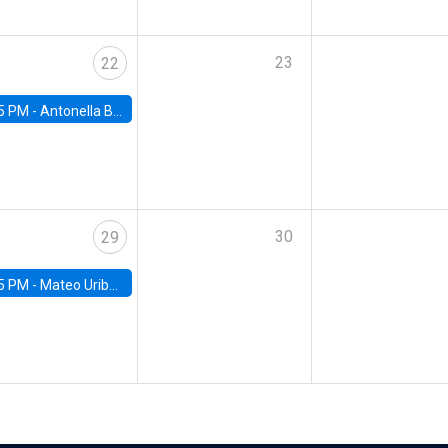
23
22
5 PM -
Antonella Bancalari, Institute for Fiscal Studies (IFS) and Research Associate at University College London (UCL)
30
29
5 PM -
Mateo Uribe-Castro, Universidad de los Andes (Colombia)