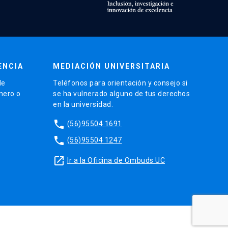
ENCIA
MEDIACIÓN UNIVERSITARIA
de
Teléfonos para orientación y consejo si
énero o
se ha vulnerado alguno de tus derechos
en la universidad.
phone
(56)95504 1691
phone
(56)95504 1247
launch
Ir a la Oficina de Ombuds UC