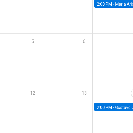
2:00 PM -
Maria Aristizabal-Ramirez, FED
5
6
12
13
2:00 PM -
Gustavo González - Banco Central d