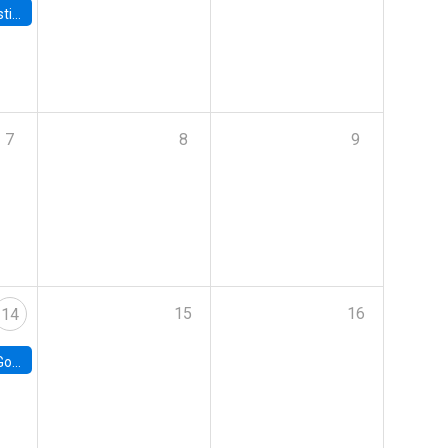
 Board
7
8
9
15
16
14
e Chile