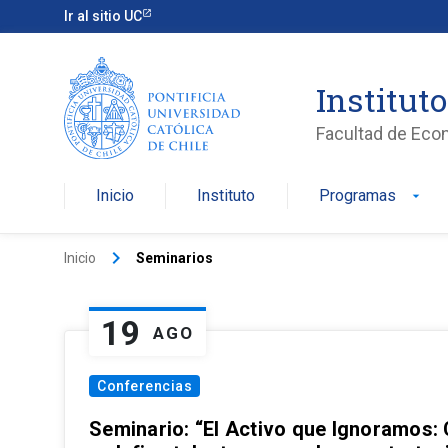
Ir al sitio UC
Institut
Facultad de Eco
Inicio
Instituto
Programas
arrow_drop_down
keyboard_arrow_right
Inicio
Seminarios
19
AGO
Conferencias
Seminario: “El Activo que Ignoramos: