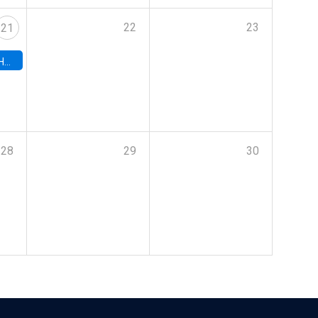
22
23
21
hile
28
29
30