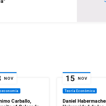
ia”
8
15
NOV
NOV
oeconomía
Teoría Económica
nimo Carballo,
Daniel Habermacher