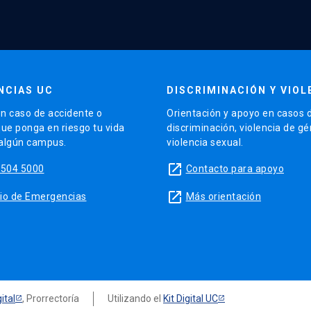
NCIAS UC
DISCRIMINACIÓN Y VIOL
n caso de accidente o
Orientación y apoyo en casos 
que ponga en riesgo tu vida
discriminación, violencia de g
 algún campus.
violencia sexual.
launch
5504 5000
Contacto para apoyo
launch
sitio de Emergencias
Más orientación
ital
, Prorrectoría
Utilizando el
Kit Digital UC