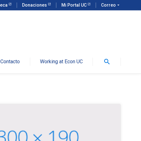
teca
Donaciones
Mi Portal UC
Correo
arrow_drop_down
search
Contacto
Working at Econ UC