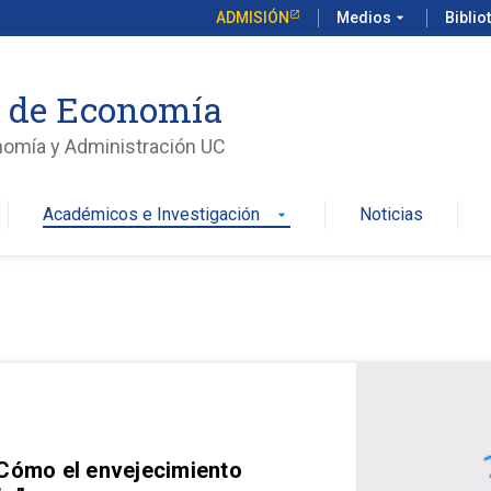
ADMISIÓN
Medios
arrow_drop_down
Biblio
o de Economía
nomía y Administración UC
Académicos e Investigación
Noticias
arrow_drop_down
 Cómo el envejecimiento