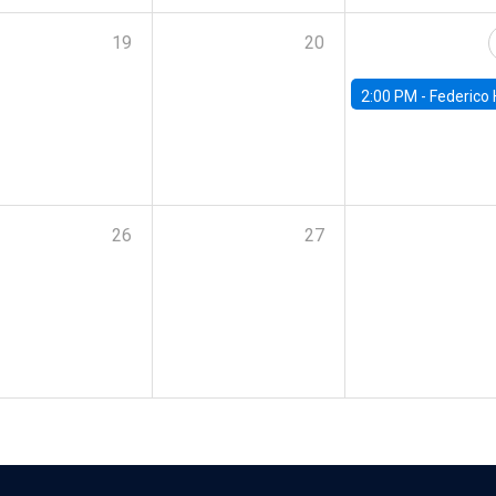
19
20
2:00 PM -
Federico Huneeus - Banco Central de C
26
27