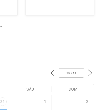
>
TODAY
SÁB
DOM
1
2
31