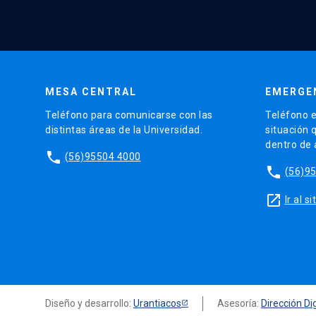
MESA CENTRAL
EMERGE
Teléfono para comunicarse con las
Teléfono e
distintas áreas de la Universidad.
situación 
dentro de
phone
(56)95504 4000
phone
(56)9
launch
Ir al 
Diseño y desarrollo:
Urantiacos
Asesoría:
Dirección Dig