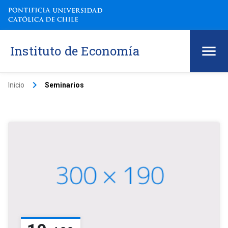
Instituto de Economía
keyboard_arrow_right
Inicio
Seminarios