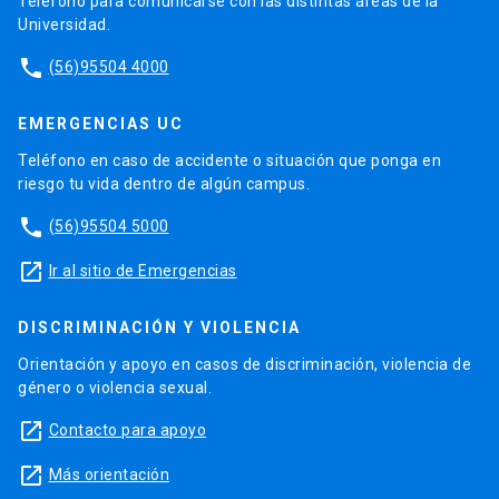
Teléfono para comunicarse con las distintas áreas de la
Universidad.
phone
(56)95504 4000
EMERGENCIAS UC
Teléfono en caso de accidente o situación que ponga en
riesgo tu vida dentro de algún campus.
phone
(56)95504 5000
launch
Ir al sitio de Emergencias
DISCRIMINACIÓN Y VIOLENCIA
Orientación y apoyo en casos de discriminación, violencia de
género o violencia sexual.
launch
Contacto para apoyo
launch
Más orientación