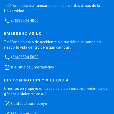
Teléfono para comunicarse con las distintas áreas de la
Universidad.
phone
(56)95504 4000
EMERGENCIAS UC
Teléfono en caso de accidente o situación que ponga en
riesgo tu vida dentro de algún campus.
phone
(56)95504 5000
launch
Ir al sitio de Emergencias
DISCRIMINACIÓN Y VIOLENCIA
Orientación y apoyo en casos de discriminación, violencia de
género o violencia sexual.
launch
Contacto para apoyo
Más orientación