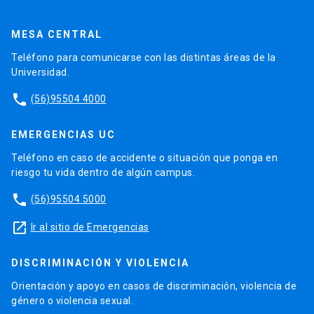
MESA CENTRAL
Teléfono para comunicarse con las distintas áreas de la
Universidad.
phone
(56)95504 4000
EMERGENCIAS UC
Teléfono en caso de accidente o situación que ponga en
riesgo tu vida dentro de algún campus.
phone
(56)95504 5000
launch
Ir al sitio de Emergencias
DISCRIMINACIÓN Y VIOLENCIA
Orientación y apoyo en casos de discriminación, violencia de
género o violencia sexual.