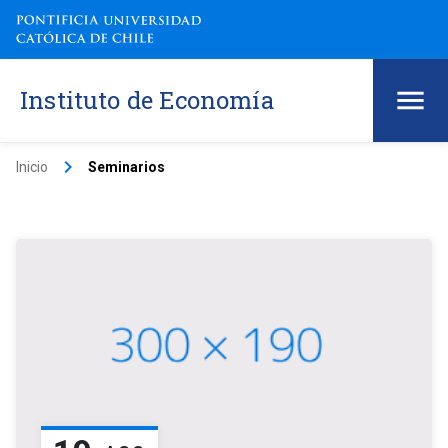
Instituto de Economía
keyboard_arrow_right
Inicio
Seminarios