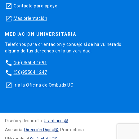
launch
Contacto para apoyo
launch
Más orientación
MEDIACIÓN UNIVERSITARIA
Teléfonos para orientación y consejo si se ha vulnerado
alguno de tus derechos en la universidad.
phone
(56)95504 1691
phone
(56)95504 1247
launch
Ir a la Oficina de Ombuds UC
Diseño y desarrollo:
Urantiacos
Asesoría:
Dirección Digital
, Prorrectoría
Utilizando el
Kit Digital UC