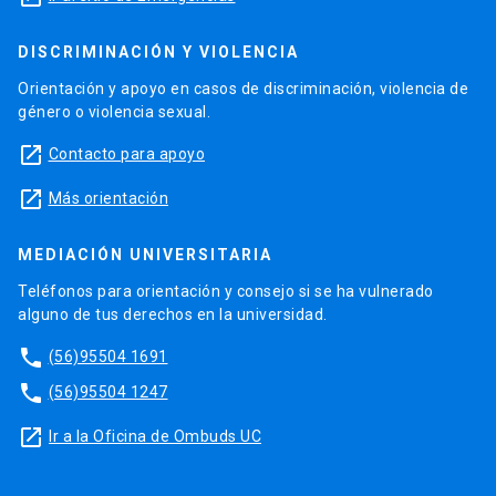
DISCRIMINACIÓN Y VIOLENCIA
Orientación y apoyo en casos de discriminación, violencia de
género o violencia sexual.
launch
Contacto para apoyo
launch
Más orientación
MEDIACIÓN UNIVERSITARIA
Teléfonos para orientación y consejo si se ha vulnerado
alguno de tus derechos en la universidad.
phone
(56)95504 1691
phone
(56)95504 1247
launch
Ir a la Oficina de Ombuds UC