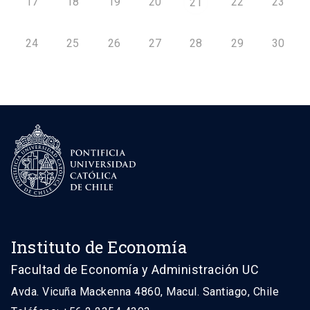
17
18
19
20
22
23
21
24
25
26
27
28
29
30
Instituto de Economía
Facultad de Economía y Administración UC
Avda. Vicuña Mackenna 4860, Macul. Santiago, Chile