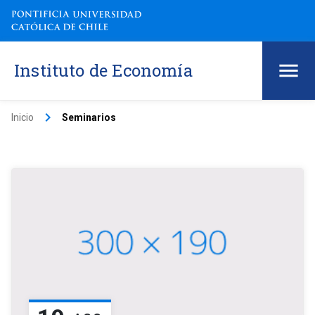
Instituto de Economía
keyboard_arrow_right
Inicio
Seminarios