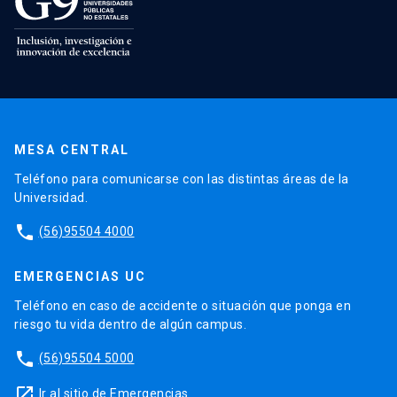
MESA CENTRAL
Teléfono para comunicarse con las distintas áreas de la
Universidad.
phone
(56)95504 4000
EMERGENCIAS UC
Teléfono en caso de accidente o situación que ponga en
riesgo tu vida dentro de algún campus.
phone
(56)95504 5000
launch
Ir al sitio de Emergencias