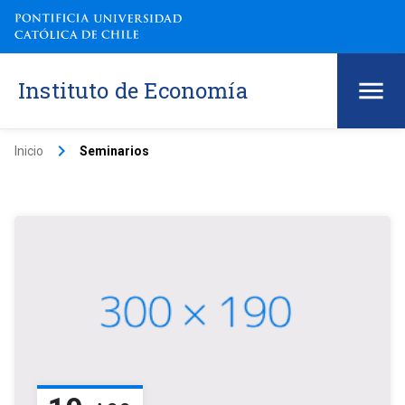
Instituto de Economía
keyboard_arrow_right
Inicio
Seminarios