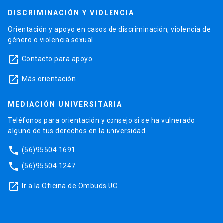
DISCRIMINACIÓN Y VIOLENCIA
Orientación y apoyo en casos de discriminación, violencia de
género o violencia sexual.
launch
Contacto para apoyo
launch
Más orientación
MEDIACIÓN UNIVERSITARIA
Teléfonos para orientación y consejo si se ha vulnerado
alguno de tus derechos en la universidad.
phone
(56)95504 1691
phone
(56)95504 1247
launch
Ir a la Oficina de Ombuds UC