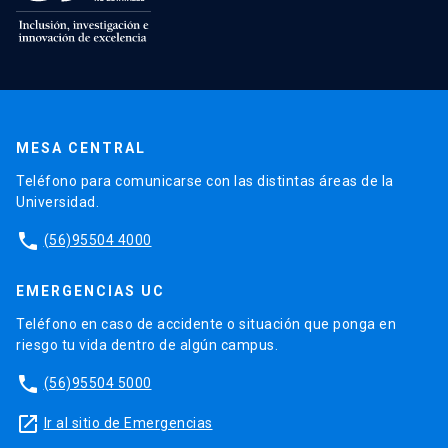
MESA CENTRAL
Teléfono para comunicarse con las distintas áreas de la
Universidad.
phone
(56)95504 4000
EMERGENCIAS UC
Teléfono en caso de accidente o situación que ponga en
riesgo tu vida dentro de algún campus.
phone
(56)95504 5000
launch
Ir al sitio de Emergencias