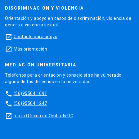
DISCRIMINACIÓN Y VIOLENCIA
Orientación y apoyo en casos de discriminación, violencia de
género o violencia sexual.
launch
Contacto para apoyo
launch
Más orientación
MEDIACIÓN UNIVERSITARIA
Teléfonos para orientación y consejo si se ha vulnerado
alguno de tus derechos en la universidad.
phone
(56)95504 1691
phone
(56)95504 1247
launch
Ir a la Oficina de Ombuds UC