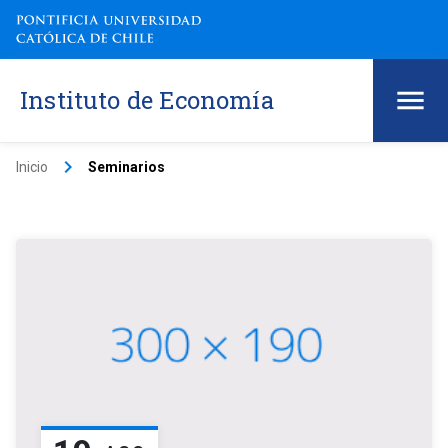
Instituto de Economía
keyboard_arrow_right
Inicio
Seminarios