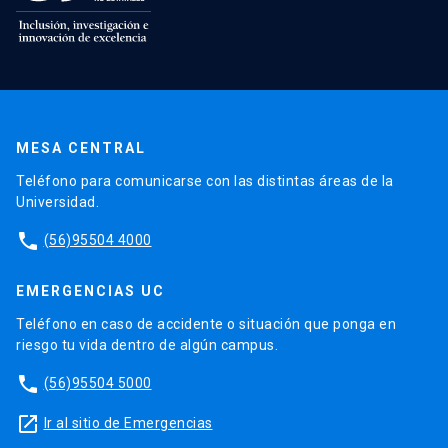
MESA CENTRAL
Teléfono para comunicarse con las distintas áreas de la
Universidad.
phone
(56)95504 4000
EMERGENCIAS UC
Teléfono en caso de accidente o situación que ponga en
riesgo tu vida dentro de algún campus.
phone
(56)95504 5000
launch
Ir al sitio de Emergencias