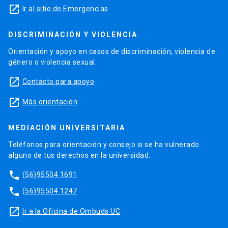
launch
Ir al sitio de Emergencias
DISCRIMINACIÓN Y VIOLENCIA
Orientación y apoyo en casos de discriminación, violencia de
género o violencia sexual.
launch
Contacto para apoyo
launch
Más orientación
MEDIACIÓN UNIVERSITARIA
Teléfonos para orientación y consejo si se ha vulnerado
alguno de tus derechos en la universidad.
phone
(56)95504 1691
phone
(56)95504 1247
launch
Ir a la Oficina de Ombuds UC