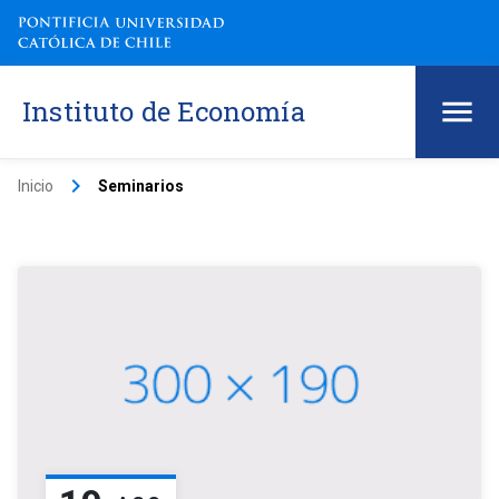
Instituto de Economía
keyboard_arrow_right
Inicio
Seminarios