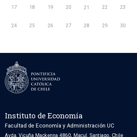
17
18
19
20
22
23
21
24
25
26
27
28
29
30
Instituto de Economía
Facultad de Economía y Administración UC
Avda. Vicuña Mackenna 4860, Macul. Santiago, Chile