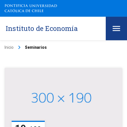
Instituto de Economía
keyboard_arrow_right
Inicio
Seminarios