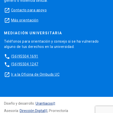
género o violencia sexual.
launch
Contacto para apoyo
launch
Más orientación
MEDIACIÓN UNIVERSITARIA
Teléfonos para orientación y consejo si se ha vulnerado
alguno de tus derechos en la universidad.
phone
(56)95504 1691
phone
(56)95504 1247
launch
Ir a la Oficina de Ombuds UC
Diseño y desarrollo:
Urantiacos
Asesoría:
Dirección Digital
, Prorrectoría