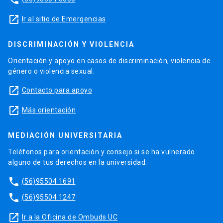
launch
Ir al sitio de Emergencias
DISCRIMINACIÓN Y VIOLENCIA
Orientación y apoyo en casos de discriminación, violencia de
género o violencia sexual.
launch
Contacto para apoyo
launch
Más orientación
MEDIACIÓN UNIVERSITARIA
Teléfonos para orientación y consejo si se ha vulnerado
alguno de tus derechos en la universidad.
phone
(56)95504 1691
phone
(56)95504 1247
launch
Ir a la Oficina de Ombuds UC