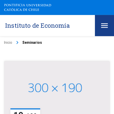
Instituto de Economía
keyboard_arrow_right
Inicio
Seminarios