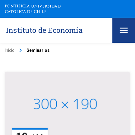
Instituto de Economía
keyboard_arrow_right
Inicio
Seminarios