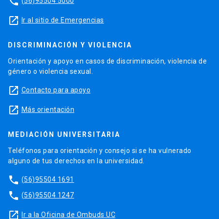
phone
(56)95504 5000
launch
Ir al sitio de Emergencias
DISCRIMINACIÓN Y VIOLENCIA
Orientación y apoyo en casos de discriminación, violencia de
género o violencia sexual.
launch
Contacto para apoyo
launch
Más orientación
MEDIACIÓN UNIVERSITARIA
Teléfonos para orientación y consejo si se ha vulnerado
alguno de tus derechos en la universidad.
phone
(56)95504 1691
phone
(56)95504 1247
launch
Ir a la Oficina de Ombuds UC