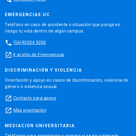
EMERGENCIAS UC
Teléfono en caso de accidente o situación que ponga en
riesgo tu vida dentro de algún campus.
phone
(56)95504 5000
launch
Ir al sitio de Emergencias
DISCRIMINACIÓN Y VIOLENCIA
Orientación y apoyo en casos de discriminación, violencia de
género o violencia sexual.
launch
Contacto para apoyo
launch
Más orientación
MEDIACIÓN UNIVERSITARIA
Teléfonos para orientación y consejo si se ha vulnerado