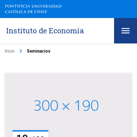
Instituto de Economía
keyboard_arrow_right
Inicio
Seminarios