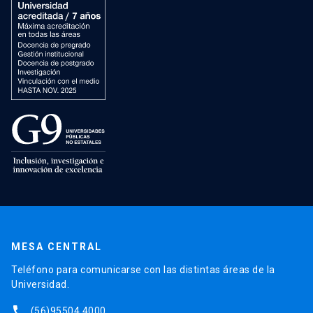
MESA CENTRAL
Teléfono para comunicarse con las distintas áreas de la
Universidad.
phone
(56)95504 4000