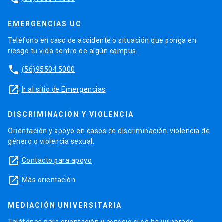
EMERGENCIAS UC
Teléfono en caso de accidente o situación que ponga en
riesgo tu vida dentro de algún campus.
phone
(56)95504 5000
launch
Ir al sitio de Emergencias
DISCRIMINACIÓN Y VIOLENCIA
Orientación y apoyo en casos de discriminación, violencia de
género o violencia sexual.
launch
Contacto para apoyo
launch
Más orientación
MEDIACIÓN UNIVERSITARIA
Teléfonos para orientación y consejo si se ha vulnerado