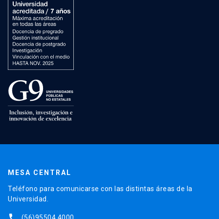
MESA CENTRAL
Teléfono para comunicarse con las distintas áreas de la
Universidad.
phone
(56)95504 4000