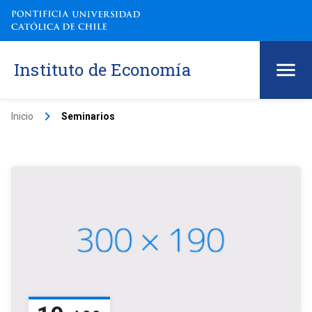
Instituto de Economía
keyboard_arrow_right
Inicio
Seminarios