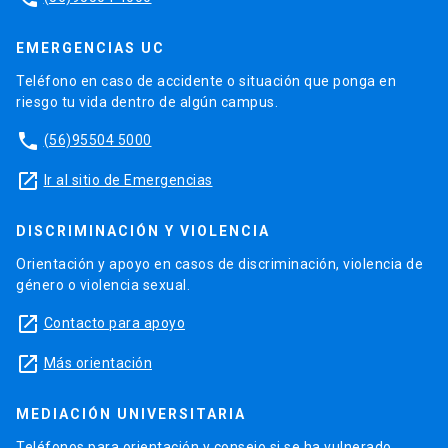
EMERGENCIAS UC
Teléfono en caso de accidente o situación que ponga en
riesgo tu vida dentro de algún campus.
phone
(56)95504 5000
launch
Ir al sitio de Emergencias
DISCRIMINACIÓN Y VIOLENCIA
Orientación y apoyo en casos de discriminación, violencia de
género o violencia sexual.
launch
Contacto para apoyo
launch
Más orientación
MEDIACIÓN UNIVERSITARIA
Teléfonos para orientación y consejo si se ha vulnerado