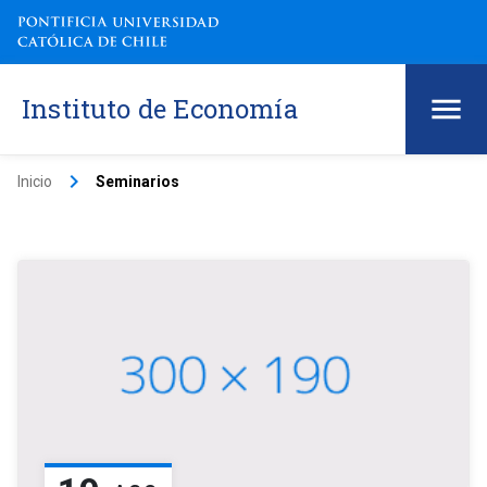
Instituto de Economía
keyboard_arrow_right
Inicio
Seminarios