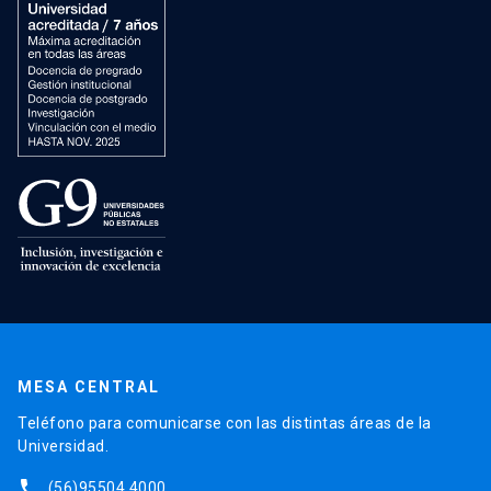
MESA CENTRAL
Teléfono para comunicarse con las distintas áreas de la
Universidad.
phone
(56)95504 4000