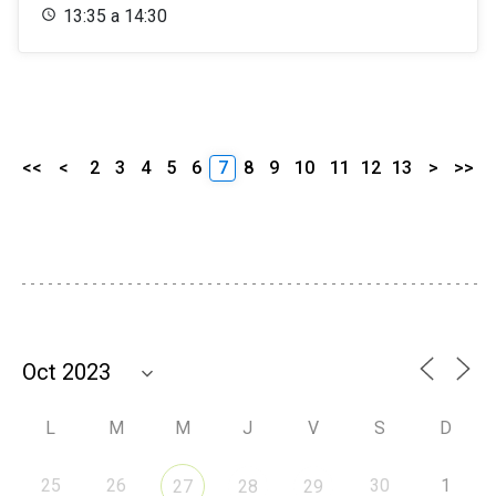
13:35 a 14:30
<<
<
2
3
4
5
6
7
8
9
10
11
12
13
>
>>
L
M
M
J
V
S
D
25
26
30
1
27
28
29