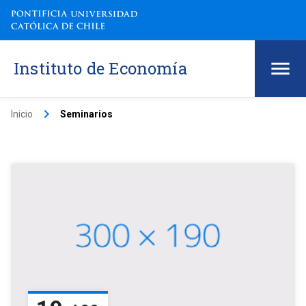
Instituto de Economía
keyboard_arrow_right
Inicio
Seminarios