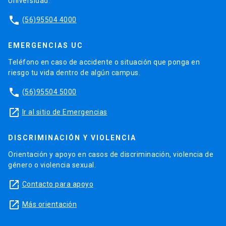
Universidad.
phone
(56)95504 4000
EMERGENCIAS UC
Teléfono en caso de accidente o situación que ponga en
riesgo tu vida dentro de algún campus.
phone
(56)95504 5000
launch
Ir al sitio de Emergencias
DISCRIMINACIÓN Y VIOLENCIA
Orientación y apoyo en casos de discriminación, violencia de
género o violencia sexual.
launch
Contacto para apoyo
launch
Más orientación