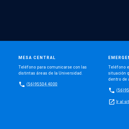
MESA CENTRAL
EMERGE
Teléfono para comunicarse con las
Teléfono e
distintas áreas de la Universidad.
situación 
dentro de
phone
(56)95504 4000
phone
(56)9
launch
Ir al 