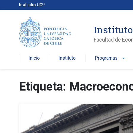
Ir al sitio UC
Institut
Facultad de Eco
Inicio
Instituto
Programas
arrow_drop_down
Etiqueta: Macroecon