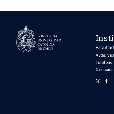
Inst
Facultad
Avda. Vic
Teléfono
Direcció