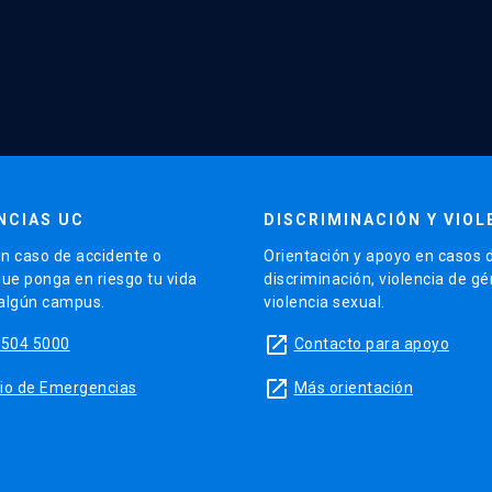
NCIAS UC
DISCRIMINACIÓN Y VIOL
n caso de accidente o
Orientación y apoyo en casos 
que ponga en riesgo tu vida
discriminación, violencia de g
 algún campus.
violencia sexual.
launch
5504 5000
Contacto para apoyo
launch
sitio de Emergencias
Más orientación