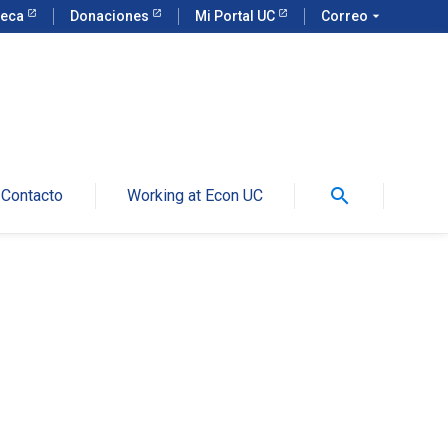
teca
Donaciones
Mi Portal UC
Correo
arrow_drop_down
search
Contacto
Working at Econ UC