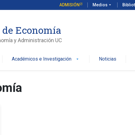
ADMISIÓN
Medios
arrow_drop_down
Biblio
o de Economía
nomía y Administración UC
Académicos e Investigación
Noticias
arrow_drop_down
omía