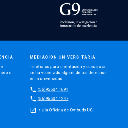
ENCIA
MEDIACIÓN UNIVERSITARIA
de
Teléfonos para orientación y consejo si
énero o
se ha vulnerado alguno de tus derechos
en la universidad.
phone
(56)95504 1691
phone
(56)95504 1247
launch
Ir a la Oficina de Ombuds UC