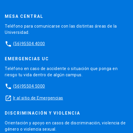
MESA CENTRAL
Teléfono para comunicarse con las distintas áreas de la
Universidad.
phone
(56)95504 4000
EMERGENCIAS UC
Teléfono en caso de accidente o situación que ponga en
riesgo tu vida dentro de algún campus.
phone
(56)95504 5000
launch
Ir al sitio de Emergencias
DISCRIMINACIÓN Y VIOLENCIA
Orientación y apoyo en casos de discriminación, violencia de
género o violencia sexual.