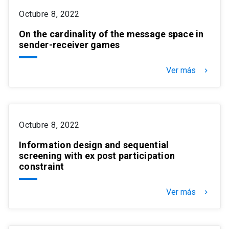
Octubre 8, 2022
On the cardinality of the message space in
sender-receiver games
Ver más
keyboard_arrow_right
Octubre 8, 2022
Information design and sequential
screening with ex post participation
constraint
Ver más
keyboard_arrow_right