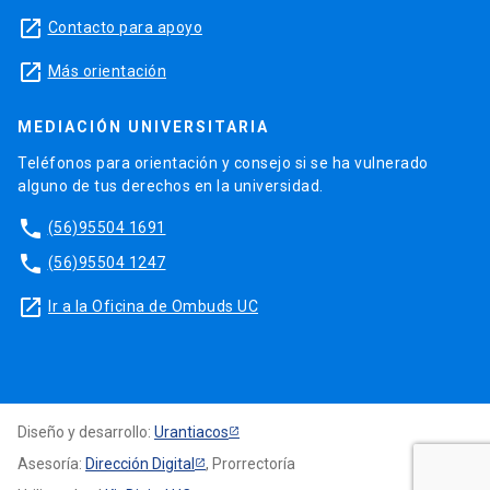
launch
Contacto para apoyo
launch
Más orientación
MEDIACIÓN UNIVERSITARIA
Teléfonos para orientación y consejo si se ha vulnerado
alguno de tus derechos en la universidad.
phone
(56)95504 1691
phone
(56)95504 1247
launch
Ir a la Oficina de Ombuds UC
Diseño y desarrollo:
Urantiacos
Asesoría:
Dirección Digital
, Prorrectoría