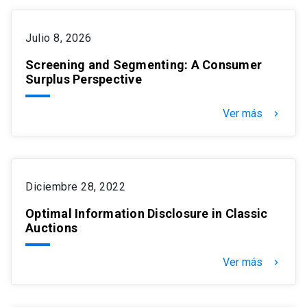
Julio 8, 2026
Screening and Segmenting: A Consumer
Surplus Perspective
Ver más
keyboard_arrow_right
Diciembre 28, 2022
Optimal Information Disclosure in Classic
Auctions
Ver más
keyboard_arrow_right