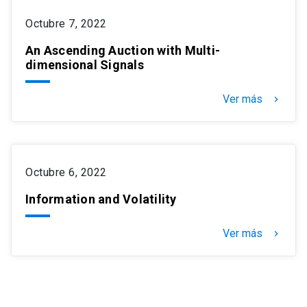
Octubre 7, 2022
An Ascending Auction with Multi-
dimensional Signals
Ver más
keyboard_arrow_right
Octubre 6, 2022
Information and Volatility
Ver más
keyboard_arrow_right