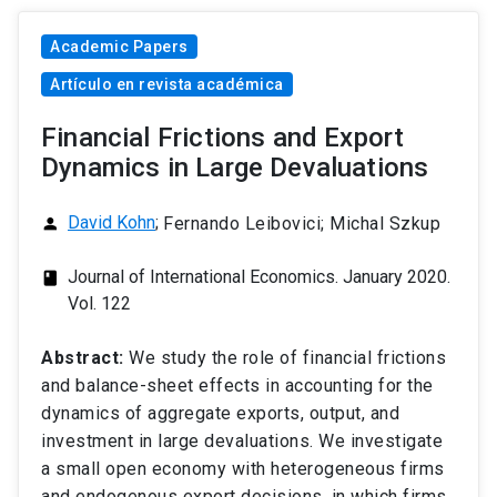
Academic Papers
Artículo en revista académica
Financial Frictions and Export
Dynamics in Large Devaluations
David Kohn
;
Fernando Leibovici; Michal Szkup
person
Journal of International Economics. January 2020.
class
Vol. 122
Abstract:
We study the role of financial frictions
and balance-sheet effects in accounting for the
dynamics of aggregate exports, output, and
investment in large devaluations. We investigate
a small open economy with heterogeneous firms
and endogenous export decisions, in which firms