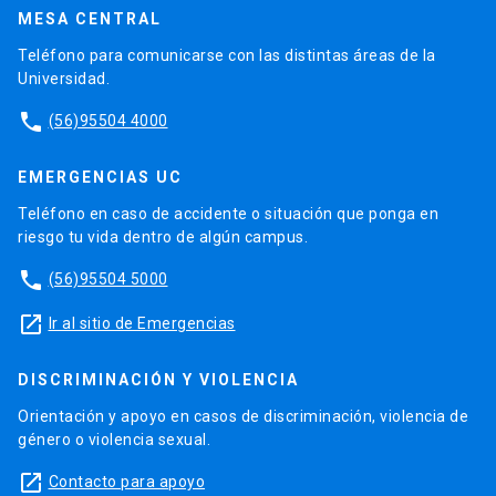
MESA CENTRAL
Teléfono para comunicarse con las distintas áreas de la
Universidad.
phone
(56)95504 4000
EMERGENCIAS UC
Teléfono en caso de accidente o situación que ponga en
riesgo tu vida dentro de algún campus.
phone
(56)95504 5000
launch
Ir al sitio de Emergencias
DISCRIMINACIÓN Y VIOLENCIA
Orientación y apoyo en casos de discriminación, violencia de
género o violencia sexual.
launch
Contacto para apoyo