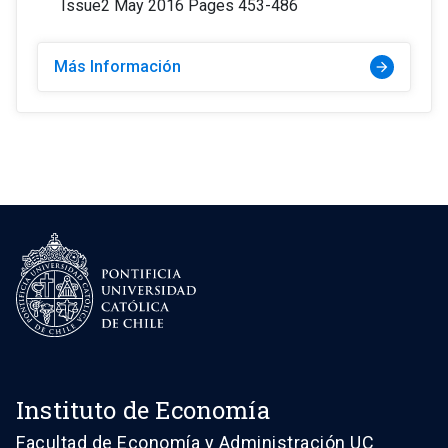
Issue2 May 2016 Pages 453-486
Más Información
arrow_forward
Instituto de Economía
Facultad de Economía y Administración UC