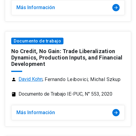
Más Información
arrow_forward
Documento de trabajo
No Credit, No Gain: Trade Liberalization
Dynamics, Production Inputs, and Financial
Development
David Kohn
;
Fernando Leibovici; Michal Szkup
person
Documento de Trabajo IE-PUC, N° 553, 2020
class
Más Información
arrow_forward