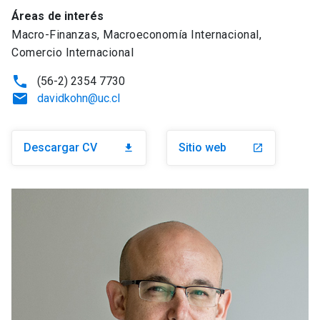
Áreas de interés
Macro-Finanzas, Macroeconomía Internacional,
Comercio Internacional
phone
(56-2) 2354 7730
email
davidkohn@uc.cl
Descargar CV
Sitio web
download
launch