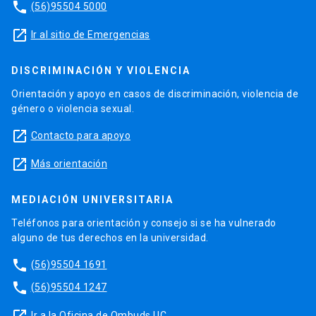
phone
(56)95504 5000
launch
Ir al sitio de Emergencias
DISCRIMINACIÓN Y VIOLENCIA
Orientación y apoyo en casos de discriminación, violencia de
género o violencia sexual.
launch
Contacto para apoyo
launch
Más orientación
MEDIACIÓN UNIVERSITARIA
Teléfonos para orientación y consejo si se ha vulnerado
alguno de tus derechos en la universidad.
phone
(56)95504 1691
phone
(56)95504 1247
launch
Ir a la Oficina de Ombuds UC