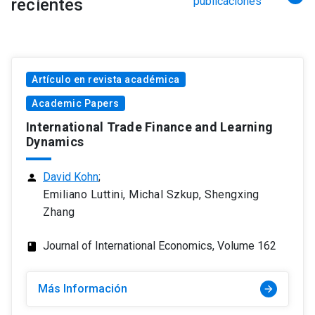
publicaciones
recientes
Artículo en revista académica
Academic Papers
International Trade Finance and Learning
Dynamics
David Kohn
;
person
Emiliano Luttini, Michal Szkup, Shengxing
Zhang
Journal of International Economics, Volume 162
class
Más Información
arrow_forward