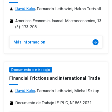
David Kohn
;
Fernando Leibovici; Hakon Tretvoll
person
American Economic Journal: Macroeconomics, 13
class
(3): 173-208.
Más Información
arrow_forward
Documento de trabajo
Financial Frictions and International Trade
David Kohn
;
Fernando Leibovici; Michal Szkup
person
Documento de Trabajo IE-PUC, N° 563 2021
class