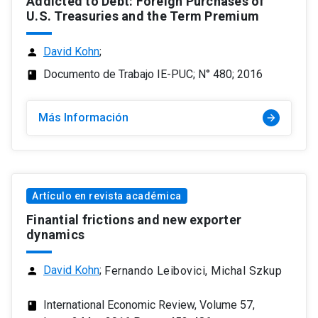
Addicted to Debt: Foreign Purchases of
U.S. Treasuries and the Term Premium
David Kohn
;
person
Documento de Trabajo IE-PUC; N° 480; 2016
class
Más Información
arrow_forward
Artículo en revista académica
Finantial frictions and new exporter
dynamics
David Kohn
;
Fernando Leibovici, Michal Szkup
person
International Economic Review, Volume 57,
class