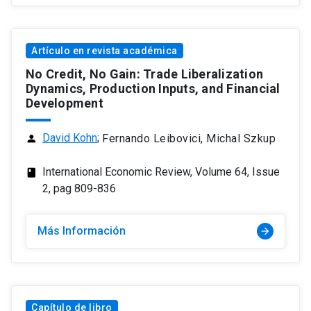
Artículo en revista académica
No Credit, No Gain: Trade Liberalization
Dynamics, Production Inputs, and Financial
Development
David Kohn
;
Fernando Leibovici, Michal Szkup
person
International Economic Review, Volume 64, Issue
class
2, pag 809-836
Más Información
arrow_forward
Capítulo de libro