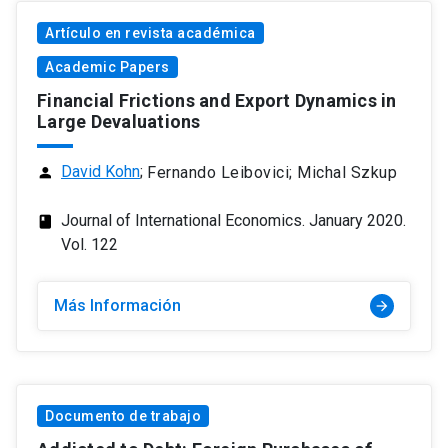
Artículo en revista académica
Academic Papers
Financial Frictions and Export Dynamics in
Large Devaluations
David Kohn
;
Fernando Leibovici; Michal Szkup
person
Journal of International Economics. January 2020.
class
Vol. 122
Más Información
arrow_forward
Documento de trabajo