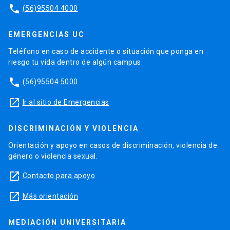
phone
(56)95504 4000
EMERGENCIAS UC
Teléfono en caso de accidente o situación que ponga en
riesgo tu vida dentro de algún campus.
phone
(56)95504 5000
launch
Ir al sitio de Emergencias
DISCRIMINACIÓN Y VIOLENCIA
Orientación y apoyo en casos de discriminación, violencia de
género o violencia sexual.
launch
Contacto para apoyo
launch
Más orientación
MEDIACIÓN UNIVERSITARIA