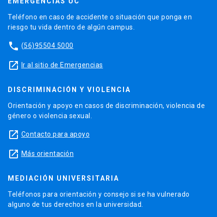
EMERGENCIAS UC
Teléfono en caso de accidente o situación que ponga en
riesgo tu vida dentro de algún campus.
phone
(56)95504 5000
launch
Ir al sitio de Emergencias
DISCRIMINACIÓN Y VIOLENCIA
Orientación y apoyo en casos de discriminación, violencia de
género o violencia sexual.
launch
Contacto para apoyo
launch
Más orientación
MEDIACIÓN UNIVERSITARIA
Teléfonos para orientación y consejo si se ha vulnerado
alguno de tus derechos en la universidad.