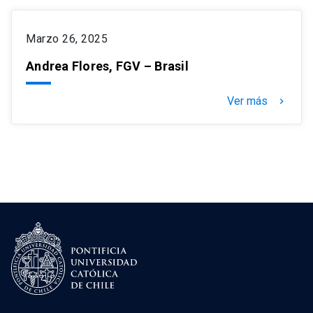
Marzo 26, 2025
Andrea Flores, FGV – Brasil
Ver más
keyboard_arrow_right