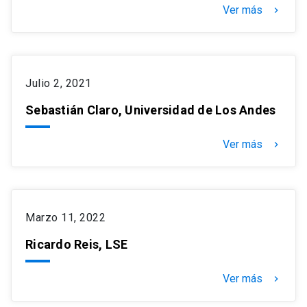
Ver más
keyboard_arrow_right
Julio 2, 2021
Sebastián Claro, Universidad de Los Andes
Ver más
keyboard_arrow_right
Marzo 11, 2022
Ricardo Reis, LSE
Ver más
keyboard_arrow_right