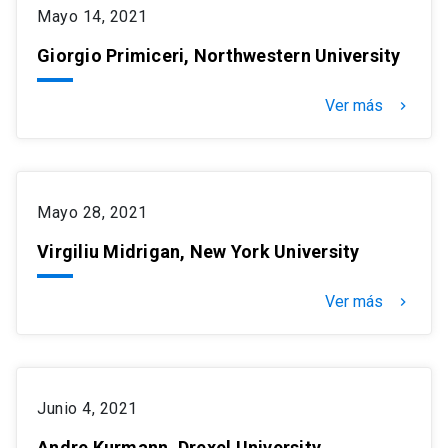
Mayo 14, 2021
Giorgio Primiceri, Northwestern University
Ver más
keyboard_arrow_right
Mayo 28, 2021
Virgiliu Midrigan, New York University
Ver más
keyboard_arrow_right
Junio 4, 2021
Andre Kurmann, Drexel University