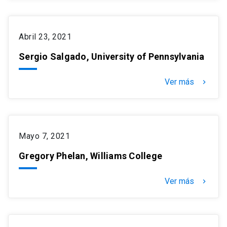
Abril 23, 2021
Sergio Salgado, University of Pennsylvania
Ver más
keyboard_arrow_right
Mayo 7, 2021
Gregory Phelan, Williams College
Ver más
keyboard_arrow_right