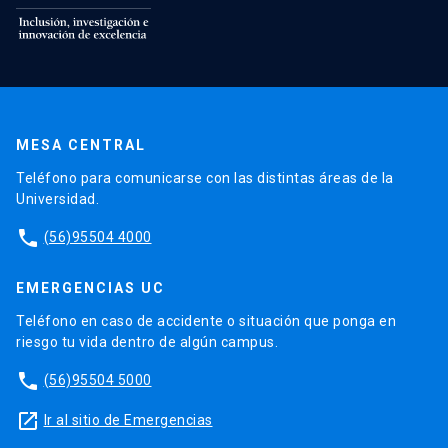
MESA CENTRAL
Teléfono para comunicarse con las distintas áreas de la
Universidad.
phone
(56)95504 4000
EMERGENCIAS UC
Teléfono en caso de accidente o situación que ponga en
riesgo tu vida dentro de algún campus.
phone
(56)95504 5000
launch
Ir al sitio de Emergencias