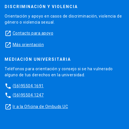
DISCRIMINACIÓN Y VIOLENCIA
Orientación y apoyo en casos de discriminación, violencia de
género o violencia sexual.
launch
Contacto para apoyo
launch
Más orientación
MEDIACIÓN UNIVERSITARIA
Teléfonos para orientación y consejo si se ha vulnerado
alguno de tus derechos en la universidad.
phone
(56)95504 1691
phone
(56)95504 1247
launch
Ir a la Oficina de Ombuds UC