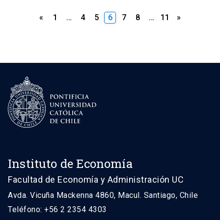
Paginación
«
1
…
4
5
6
7
8
…
11
»
de
entradas
Instituto de Economía
Facultad de Economía y Administración UC
Avda. Vicuña Mackenna 4860, Macul. Santiago, Chile
Teléfono: +56 2 2354 4303