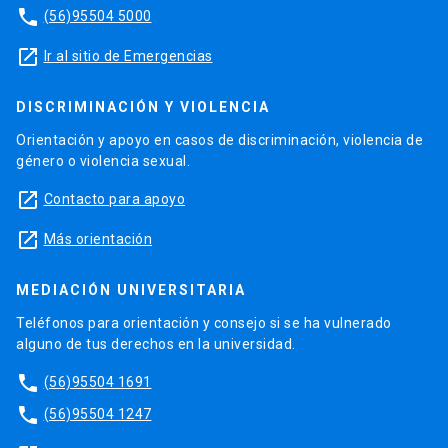
phone
(56)95504 5000
launch
Ir al sitio de Emergencias
DISCRIMINACIÓN Y VIOLENCIA
Orientación y apoyo en casos de discriminación, violencia de
género o violencia sexual.
launch
Contacto para apoyo
launch
Más orientación
MEDIACIÓN UNIVERSITARIA
Teléfonos para orientación y consejo si se ha vulnerado
alguno de tus derechos en la universidad.
phone
(56)95504 1691
phone
(56)95504 1247