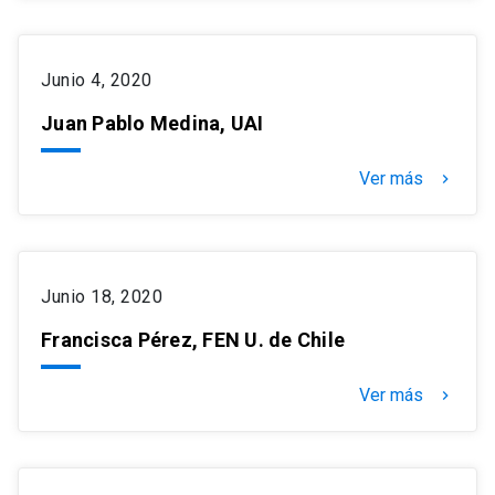
Junio 4, 2020
Juan Pablo Medina, UAI
Ver más
keyboard_arrow_right
Junio 18, 2020
Francisca Pérez, FEN U. de Chile
Ver más
keyboard_arrow_right