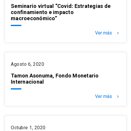
Seminario virtual “Covid: Estrategias de
confinamiento e impacto
macroeconómico”
Ver más
keyboard_arrow_right
Agosto 6, 2020
Tamon Asonuma, Fondo Monetario
Internacional
Ver más
keyboard_arrow_right
Octubre 1, 2020