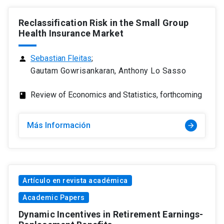
Reclassification Risk in the Small Group
Health Insurance Market
Sebastian Fleitas
;
person
Gautam Gowrisankaran, Anthony Lo Sasso
Review of Economics and Statistics, forthcoming
class
Más Información
arrow_forward
Artículo en revista académica
Academic Papers
Dynamic Incentives in Retirement Earnings-