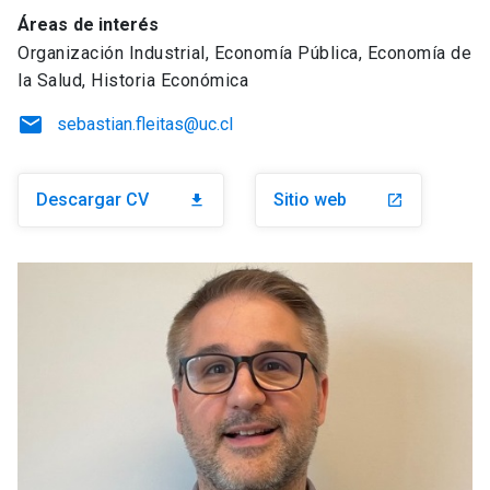
Áreas de interés
Organización Industrial, Economía Pública, Economía de
la Salud, Historia Económica
email
sebastian.fleitas@uc.cl
Descargar CV
Sitio web
download
launch