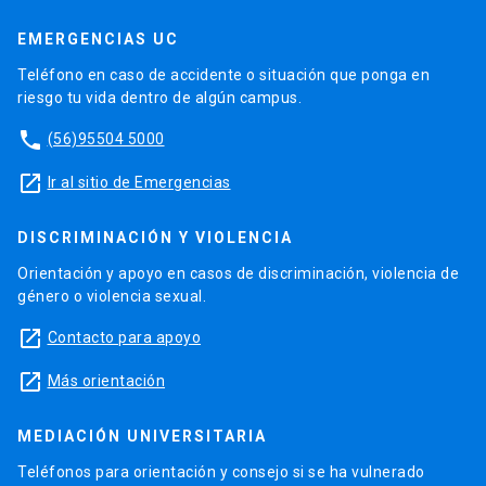
EMERGENCIAS UC
Teléfono en caso de accidente o situación que ponga en
riesgo tu vida dentro de algún campus.
phone
(56)95504 5000
launch
Ir al sitio de Emergencias
DISCRIMINACIÓN Y VIOLENCIA
Orientación y apoyo en casos de discriminación, violencia de
género o violencia sexual.
launch
Contacto para apoyo
launch
Más orientación
MEDIACIÓN UNIVERSITARIA
Teléfonos para orientación y consejo si se ha vulnerado