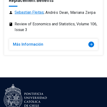
Replacement Benefits
Sebastian Fleitas
;
Andrés Dean, Mariana Zerpa
person
Review of Economics and Statistics, Volume 106,
class
Issue 3
Más Información
arrow_forward