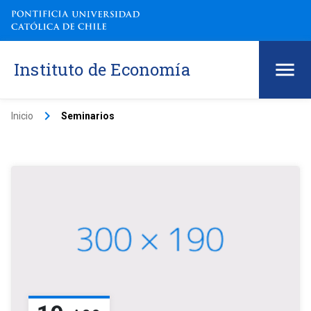
Instituto de Economía
keyboard_arrow_right
Inicio
Seminarios