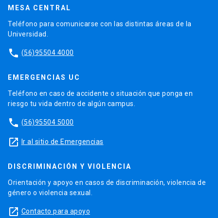
MESA CENTRAL
Teléfono para comunicarse con las distintas áreas de la
Universidad.
phone
(56)95504 4000
EMERGENCIAS UC
Teléfono en caso de accidente o situación que ponga en
riesgo tu vida dentro de algún campus.
phone
(56)95504 5000
launch
Ir al sitio de Emergencias
DISCRIMINACIÓN Y VIOLENCIA
Orientación y apoyo en casos de discriminación, violencia de
género o violencia sexual.
launch
Contacto para apoyo