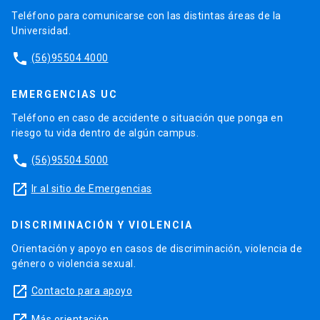
Teléfono para comunicarse con las distintas áreas de la
Universidad.
phone
(56)95504 4000
EMERGENCIAS UC
Teléfono en caso de accidente o situación que ponga en
riesgo tu vida dentro de algún campus.
phone
(56)95504 5000
launch
Ir al sitio de Emergencias
DISCRIMINACIÓN Y VIOLENCIA
Orientación y apoyo en casos de discriminación, violencia de
género o violencia sexual.
launch
Contacto para apoyo
Más orientación