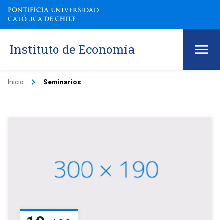
Instituto de Economía
keyboard_arrow_right
Inicio
Seminarios