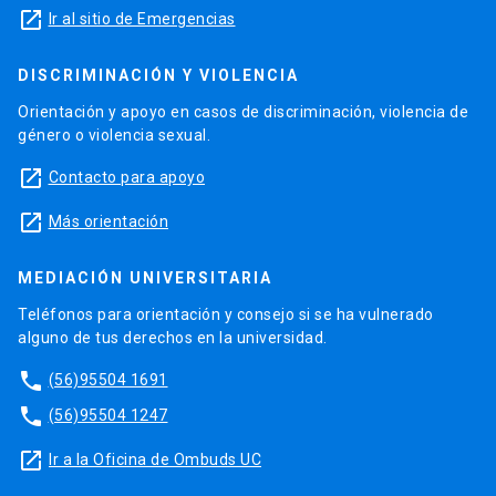
launch
Ir al sitio de Emergencias
DISCRIMINACIÓN Y VIOLENCIA
Orientación y apoyo en casos de discriminación, violencia de
género o violencia sexual.
launch
Contacto para apoyo
launch
Más orientación
MEDIACIÓN UNIVERSITARIA
Teléfonos para orientación y consejo si se ha vulnerado
alguno de tus derechos en la universidad.
phone
(56)95504 1691
phone
(56)95504 1247
launch
Ir a la Oficina de Ombuds UC