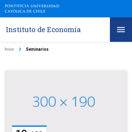
Instituto de Economía
keyboard_arrow_right
Inicio
Seminarios