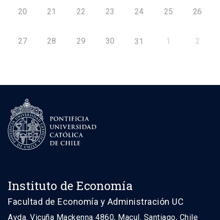
20
21
22
23
24
25
26
27
28
29
30
1
2
31
Instituto de Economía
Facultad de Economía y Administración UC
Avda. Vicuña Mackenna 4860, Macul. Santiago, Chile