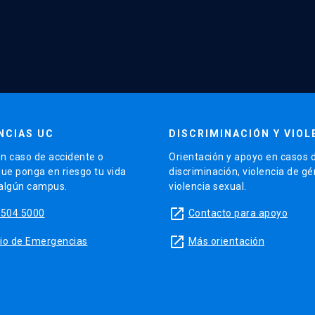
NCIAS UC
DISCRIMINACIÓN Y VIOL
n caso de accidente o
Orientación y apoyo en casos 
que ponga en riesgo tu vida
discriminación, violencia de g
 algún campus.
violencia sexual.
launch
5504 5000
Contacto para apoyo
launch
sitio de Emergencias
Más orientación