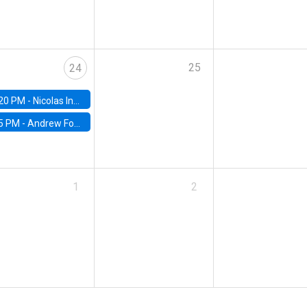
25
24
20 PM -
Nicolas Inostroza, Rotman School of Management, University of Toronto
5 PM -
Andrew Foster, Brown University
1
2