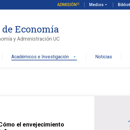
ADMISIÓN
Medios
arrow_drop_down
Biblio
o de Economía
nomía y Administración UC
Académicos e Investigación
Noticias
arrow_drop_down
 Cómo el envejecimiento