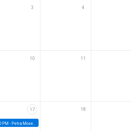
3
4
10
11
18
17
0 PM -
Petra Moser, NYU Stern