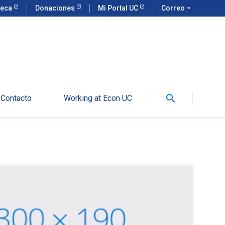
teca
Donaciones
Mi Portal UC
Correo
arrow_drop_down
search
Contacto
Working at Econ UC