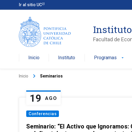
Ir al sitio UC
Institut
Facultad de Eco
Inicio
Instituto
Programas
arrow_drop_down
keyboard_arrow_right
Inicio
Seminarios
19
AGO
Conferencias
Seminario: “El Activo que Ignoramos: