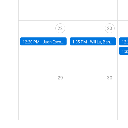
22
23
12:20 PM -
Juan Escobar, Universidad de Chile
1:35 PM -
Will Lu, Banco Central de Chile
12:
1:3
29
30