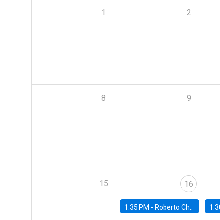
1
2
8
9
15
16
1:35 PM -
Roberto Chang, Rutgers University
1:3