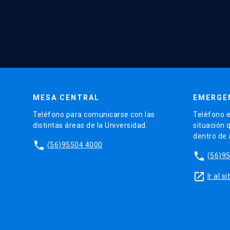
MESA CENTRAL
EMERGE
Teléfono para comunicarse con las
Teléfono e
distintas áreas de la Universidad.
situación 
dentro de
phone
(56)95504 4000
phone
(56)9
launch
Ir al 