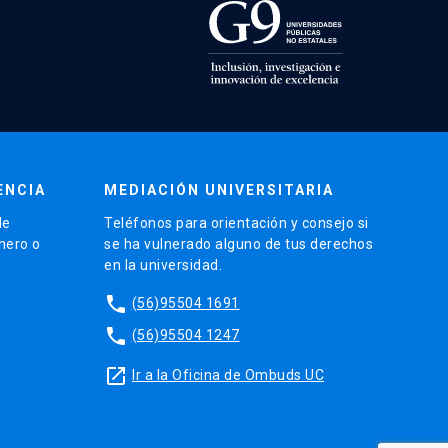
ENCIA
MEDIACIÓN UNIVERSITARIA
de
Teléfonos para orientación y consejo si
énero o
se ha vulnerado alguno de tus derechos
en la universidad.
phone
(56)95504 1691
phone
(56)95504 1247
launch
Ir a la Oficina de Ombuds UC