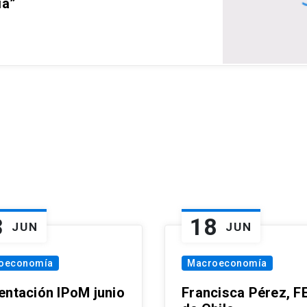
ia”
3
18
JUN
JUN
oeconomía
Macroeconomía
entación IPoM junio
Francisca Pérez, F