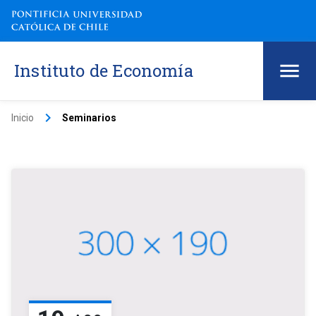
Instituto de Economía
keyboard_arrow_right
Inicio
Seminarios