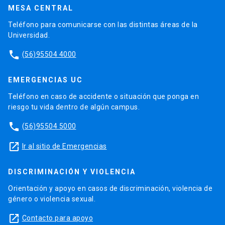
MESA CENTRAL
Teléfono para comunicarse con las distintas áreas de la
Universidad.
phone
(56)95504 4000
EMERGENCIAS UC
Teléfono en caso de accidente o situación que ponga en
riesgo tu vida dentro de algún campus.
phone
(56)95504 5000
launch
Ir al sitio de Emergencias
DISCRIMINACIÓN Y VIOLENCIA
Orientación y apoyo en casos de discriminación, violencia de
género o violencia sexual.
launch
Contacto para apoyo