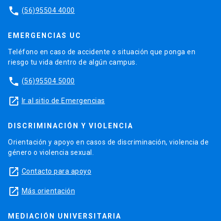
phone
(56)95504 4000
EMERGENCIAS UC
Teléfono en caso de accidente o situación que ponga en
riesgo tu vida dentro de algún campus.
phone
(56)95504 5000
launch
Ir al sitio de Emergencias
DISCRIMINACIÓN Y VIOLENCIA
Orientación y apoyo en casos de discriminación, violencia de
género o violencia sexual.
launch
Contacto para apoyo
launch
Más orientación
MEDIACIÓN UNIVERSITARIA