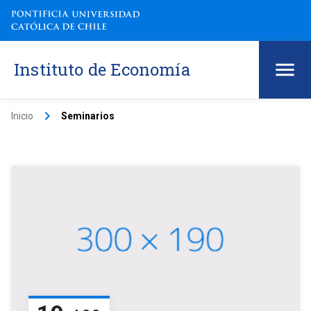
Instituto de Economía
keyboard_arrow_right
Inicio
Seminarios