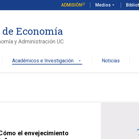
ADMISIÓN
Medios
arrow_drop_down
Biblio
o de Economía
nomía y Administración UC
Académicos e Investigación
Noticias
arrow_drop_down
 Cómo el envejecimiento