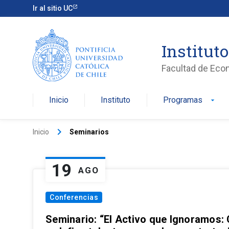
Ir al sitio UC
Institut
Facultad de Eco
Inicio
Instituto
Programas
arrow_drop_down
keyboard_arrow_right
Inicio
Seminarios
19
AGO
Conferencias
Seminario: “El Activo que Ignoramos: