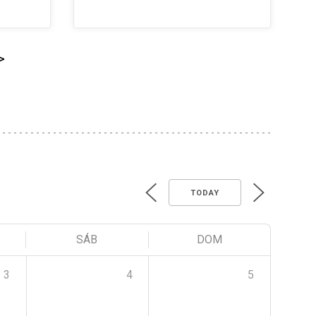
>
TODAY
SÁB
DOM
3
4
5