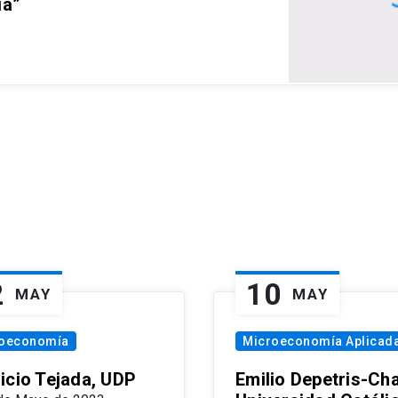
ia”
2
10
MAY
MAY
oeconomía
Microeconomía Aplicad
icio Tejada, UDP
Emilio Depetris-Cha