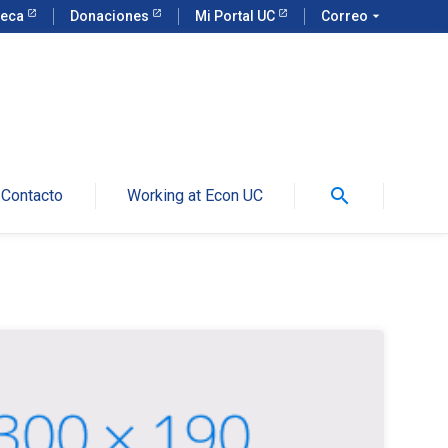
teca
Donaciones
Mi Portal UC
Correo
arrow_drop_down
search
Contacto
Working at Econ UC