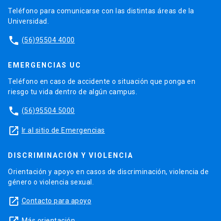
Teléfono para comunicarse con las distintas áreas de la
Universidad.
phone
(56)95504 4000
EMERGENCIAS UC
Teléfono en caso de accidente o situación que ponga en
riesgo tu vida dentro de algún campus.
phone
(56)95504 5000
launch
Ir al sitio de Emergencias
DISCRIMINACIÓN Y VIOLENCIA
Orientación y apoyo en casos de discriminación, violencia de
género o violencia sexual.
launch
Contacto para apoyo
Más orientación