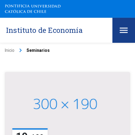
Instituto de Economía
keyboard_arrow_right
Inicio
Seminarios