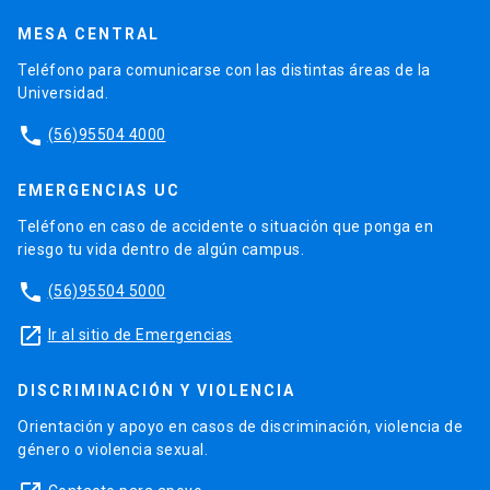
MESA CENTRAL
Teléfono para comunicarse con las distintas áreas de la
Universidad.
phone
(56)95504 4000
EMERGENCIAS UC
Teléfono en caso de accidente o situación que ponga en
riesgo tu vida dentro de algún campus.
phone
(56)95504 5000
launch
Ir al sitio de Emergencias
DISCRIMINACIÓN Y VIOLENCIA
Orientación y apoyo en casos de discriminación, violencia de
género o violencia sexual.