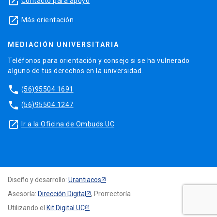
launch
Contacto para apoyo
launch
Más orientación
MEDIACIÓN UNIVERSITARIA
Teléfonos para orientación y consejo si se ha vulnerado
alguno de tus derechos en la universidad.
phone
(56)95504 1691
phone
(56)95504 1247
launch
Ir a la Oficina de Ombuds UC
Diseño y desarrollo:
Urantiacos
Asesoría:
Dirección Digital
, Prorrectoría
Utilizando el
Kit Digital UC