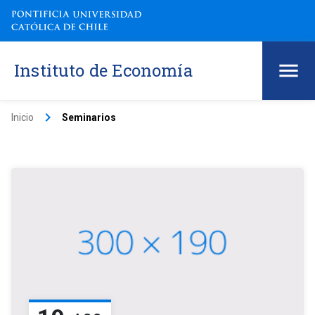
Instituto de Economía
keyboard_arrow_right
Inicio
Seminarios