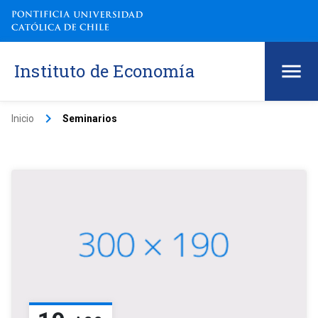
Instituto de Economía
keyboard_arrow_right
Inicio
Seminarios