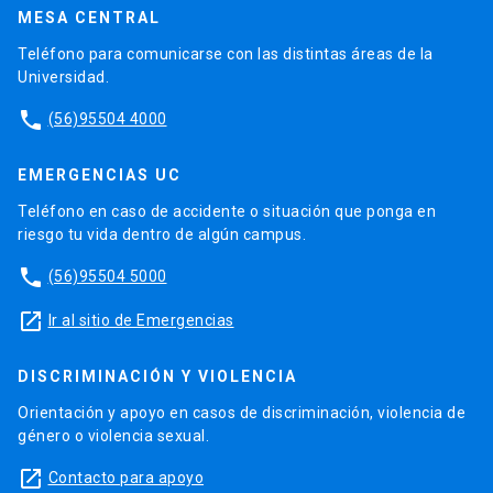
MESA CENTRAL
Teléfono para comunicarse con las distintas áreas de la
Universidad.
phone
(56)95504 4000
EMERGENCIAS UC
Teléfono en caso de accidente o situación que ponga en
riesgo tu vida dentro de algún campus.
phone
(56)95504 5000
launch
Ir al sitio de Emergencias
DISCRIMINACIÓN Y VIOLENCIA
Orientación y apoyo en casos de discriminación, violencia de
género o violencia sexual.
launch
Contacto para apoyo