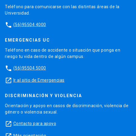
Teléfono para comunicarse con las distintas áreas de la
Universidad.
phone
(56)95504 4000
EMERGENCIAS UC
Teléfono en caso de accidente o situación que ponga en
riesgo tu vida dentro de algún campus.
phone
(56)95504 5000
launch
Ir al sitio de Emergencias
DISCRIMINACIÓN Y VIOLENCIA
Orientación y apoyo en casos de discriminación, violencia de
género o violencia sexual.
launch
Contacto para apoyo
Más orientación