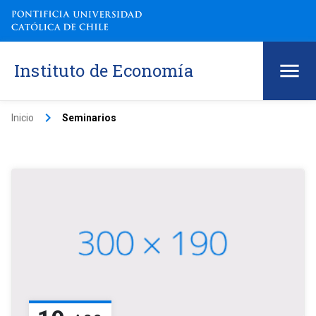
Instituto de Economía
keyboard_arrow_right
Inicio
Seminarios