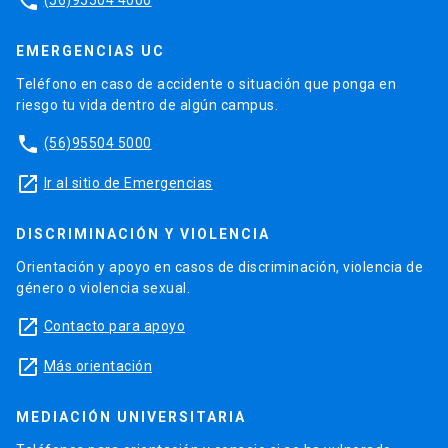
phone
EMERGENCIAS UC
Teléfono en caso de accidente o situación que ponga en
riesgo tu vida dentro de algún campus.
phone
(56)95504 5000
launch
Ir al sitio de Emergencias
DISCRIMINACIÓN Y VIOLENCIA
Orientación y apoyo en casos de discriminación, violencia de
género o violencia sexual.
launch
Contacto para apoyo
launch
Más orientación
MEDIACIÓN UNIVERSITARIA