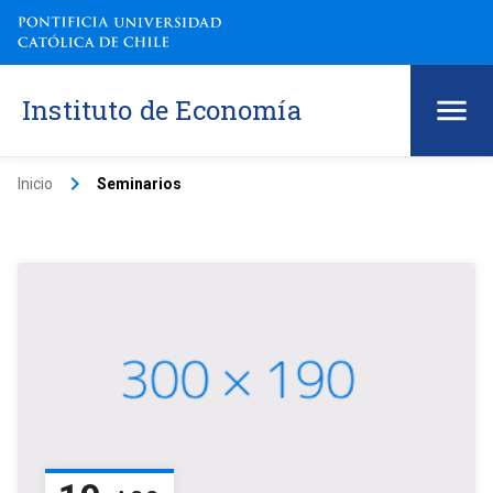
Instituto de Economía
keyboard_arrow_right
Inicio
Seminarios