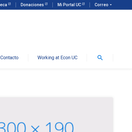
teca
Donaciones
Mi Portal UC
Correo
arrow_drop_down
search
Contacto
Working at Econ UC