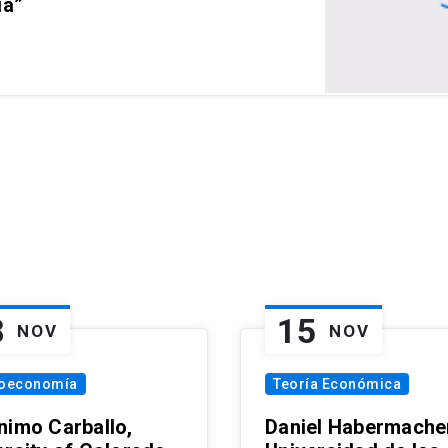
ia”
8
15
NOV
NOV
oeconomía
Teoría Económica
nimo Carballo,
Daniel Habermacher