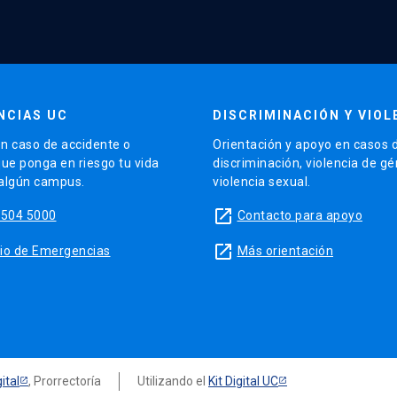
NCIAS UC
DISCRIMINACIÓN Y VIOL
n caso de accidente o
Orientación y apoyo en casos 
que ponga en riesgo tu vida
discriminación, violencia de g
 algún campus.
violencia sexual.
launch
5504 5000
Contacto para apoyo
launch
sitio de Emergencias
Más orientación
ital
, Prorrectoría
Utilizando el
Kit Digital UC