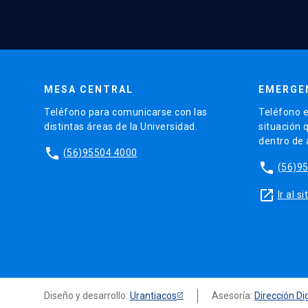
MESA CENTRAL
EMERGE
Teléfono para comunicarse con las
Teléfono e
distintas áreas de la Universidad.
situación 
dentro de
phone
(56)95504 4000
phone
(56)9
launch
Ir al 
Diseño y desarrollo:
Urantiacos
Asesoría:
Dirección Dig