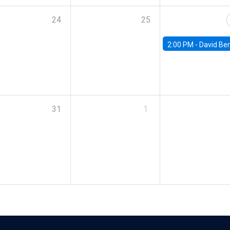
24
25
2:00 PM -
David Berger, D
31
1