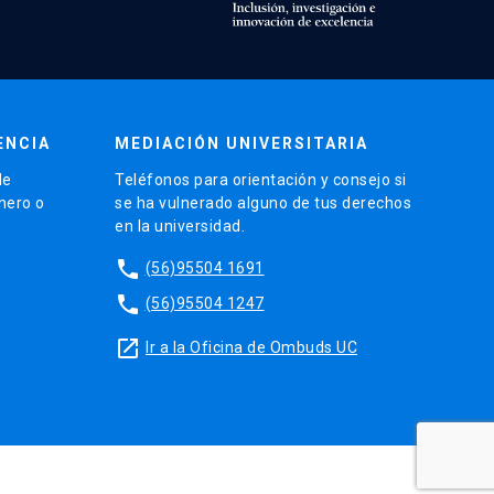
ENCIA
MEDIACIÓN UNIVERSITARIA
de
Teléfonos para orientación y consejo si
énero o
se ha vulnerado alguno de tus derechos
en la universidad.
phone
(56)95504 1691
phone
(56)95504 1247
launch
Ir a la Oficina de Ombuds UC