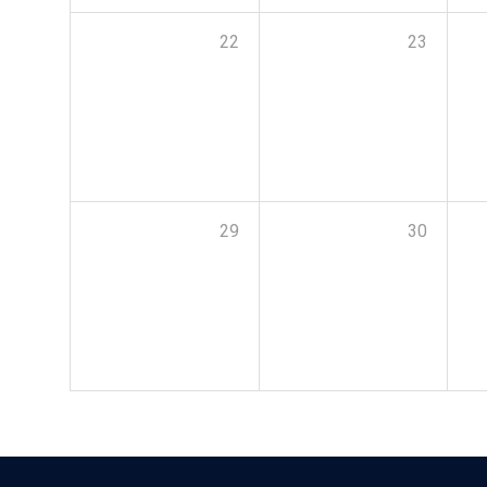
22
23
29
30