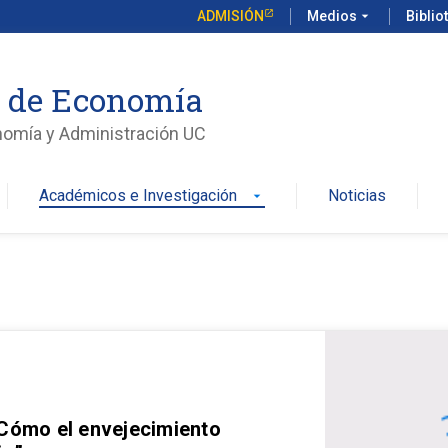
ADMISIÓN
Medios
arrow_drop_down
Biblio
o de Economía
nomía y Administración UC
Académicos e Investigación
Noticias
arrow_drop_down
 Cómo el envejecimiento