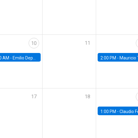
11
10
0 AM -
Emilio Depetris-Chauvín, Universidad Católica
2:00 PM -
Mauricio Tejada,
17
18
1:00 PM -
Claudio Ferraz, British Col