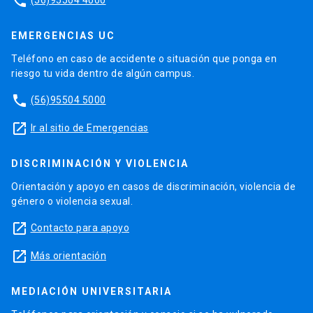
phone
EMERGENCIAS UC
Teléfono en caso de accidente o situación que ponga en
riesgo tu vida dentro de algún campus.
phone
(56)95504 5000
launch
Ir al sitio de Emergencias
DISCRIMINACIÓN Y VIOLENCIA
Orientación y apoyo en casos de discriminación, violencia de
género o violencia sexual.
launch
Contacto para apoyo
launch
Más orientación
MEDIACIÓN UNIVERSITARIA