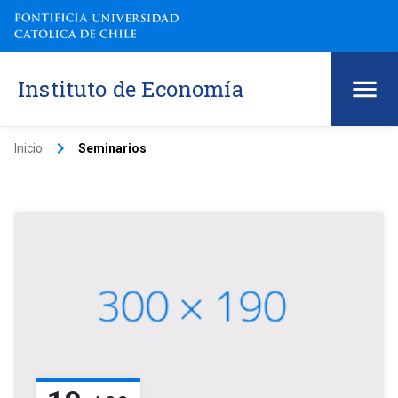
Instituto de Economía
keyboard_arrow_right
Inicio
Seminarios